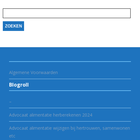
Zoeken
naar:
Algemene Voorwaarden
Blogroll
–
Advocaat alimentatie herberekenen 2024
Advocaat alimentatie wijzigen bij hertrouwen, samenwonen
etc