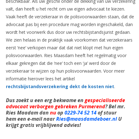
beschikbaar. Als uw geschil onder de dekking van uw verzekering
valt, dan heeft u het recht om uw eigen advocaat te kiezen.
Vaak heeft de verzekeraar in de polisvoorwaarden staan, dat de
advocaat pas bij een procedure mag worden ingeschakeld, dan
wordt het voorwerk dus door uw rechtsbijstandsjurist gedaan.
We zien helaas in de praktijk vaak voorkomen dat verzekeraars
eerst ‘nee’ verkopen maar dat dat niet klopt met hun eigen
polisvoorwaarden. Ries Maasdam heeft het regelmatig voor
elkaar gekregen dat die ‘nee’ toch een ‘ja’ werd door de
verzekeraar te wijzen op hun polisvoorwaarden. Voor meer
informatie hierover lees het artikel
rechtsbijstandsverzekering dekt de kosten niet
.
Dus zoekt u een erg bekwame en
gespecialiseerde
advocaat verborgen gebreken Purmerend
? Bel mr.
Ries Maadam dan
nu
op
0229-74 52 14
of stuur
hem een e-mail naar
Ries@maasdamdeboer.nl
U
krijgt gratis vrijblijvend advies!