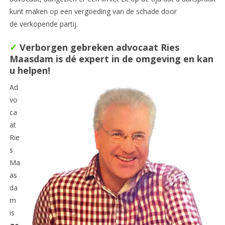
kunt maken op een vergoeding van de schade door
de verkopende partij.
✓
Verborgen gebreken advocaat Ries
Maasdam is dé expert in de omgeving en kan
u helpen!
Ad
vo
ca
at
Rie
s
Ma
as
da
m
is