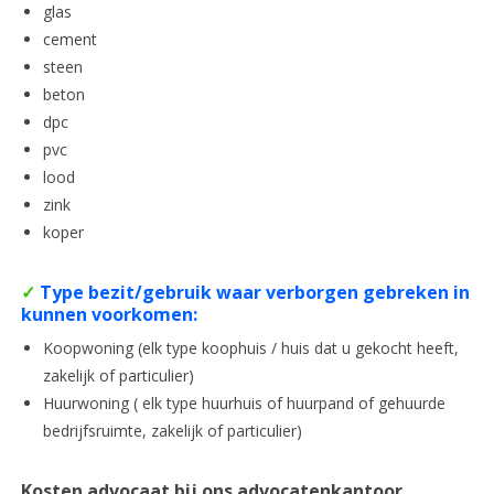
glas
cement
steen
beton
dpc
pvc
lood
zink
koper
✓
Type bezit/gebruik waar verborgen gebreken in
kunnen voorkomen:
Koopwoning (elk type koophuis / huis dat u gekocht heeft,
zakelijk of particulier)
Huurwoning ( elk type huurhuis of huurpand of gehuurde
bedrijfsruimte, zakelijk of particulier)
Kosten advocaat bij ons advocatenkantoor