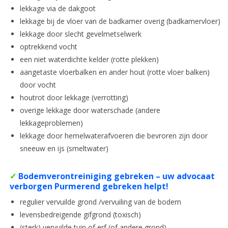
lekkage via de dakgoot
lekkage bij de vloer van de badkamer overig (badkamervloer)
lekkage door slecht gevelmetselwerk
optrekkend vocht
een niet waterdichte kelder (rotte plekken)
aangetaste vloerbalken en ander hout (rotte vloer balken)
door vocht
houtrot door lekkage (verrotting)
overige lekkage door waterschade (andere
lekkageproblemen)
lekkage door hemelwaterafvoeren die bevroren zijn door
sneeuw en ijs (smeltwater)
✓
Bodemverontreiniging gebreken – uw advocaat
verborgen Purmerend gebreken helpt!
regulier vervuilde grond /vervuiling van de bodem
levensbedreigende gifgrond (toxisch)
(sterk) vervuilde tuin of erf (of andere grond)