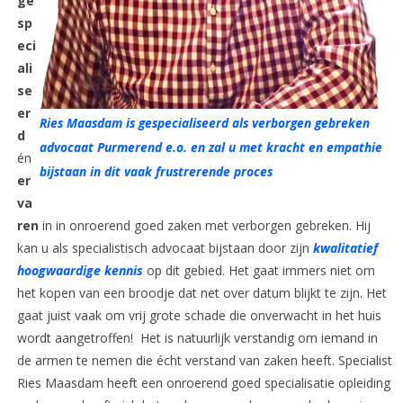
ge
sp
eci
ali
se
er
Ries Maasdam is gespecialiseerd als verborgen gebreken
d
advocaat Purmerend e.o. en zal u met kracht en empathie
én
bijstaan in dit vaak frustrerende proces
er
va
ren
in in onroerend goed zaken met verborgen gebreken. Hij
kan u als specialistisch advocaat bijstaan door zijn
kwalitatief
hoogwaardige kennis
op dit gebied. Het gaat immers niet om
het kopen van een broodje dat net over datum blijkt te zijn. Het
gaat juist vaak om vrij grote schade die onverwacht in het huis
wordt aangetroffen! Het is natuurlijk verstandig om iemand in
de armen te nemen die écht verstand van zaken heeft. Specialist
Ries Maasdam heeft een onroerend goed specialisatie opleiding