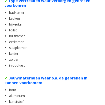
✓
Type vertrekken waar verborgen gebreken
voorkomen
badkamer
keuken
bijkeuken
toilet
huiskamer
eetkamer
slaapkamer
kelder
zolder
inloopkast
✓
Bouwmaterialen waar o.a. de gebreken in
kunnen voorkomen:
hout
aluminium
kunststof