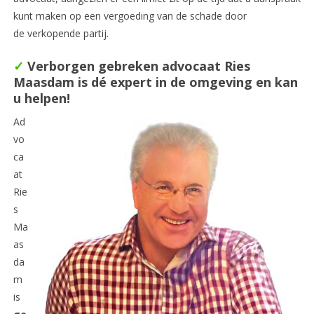
kunt maken op een vergoeding van de schade door
de verkopende partij.
✓
Verborgen gebreken advocaat Ries
Maasdam is dé expert in de omgeving en kan
u helpen!
Ad
vo
ca
at
Rie
s
Ma
as
da
m
is