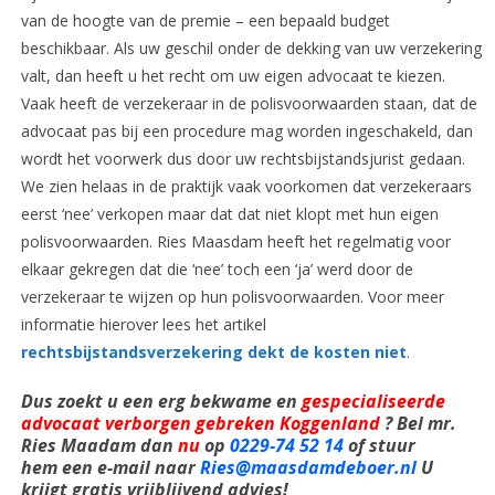
van de hoogte van de premie – een bepaald budget
beschikbaar. Als uw geschil onder de dekking van uw verzekering
valt, dan heeft u het recht om uw eigen advocaat te kiezen.
Vaak heeft de verzekeraar in de polisvoorwaarden staan, dat de
advocaat pas bij een procedure mag worden ingeschakeld, dan
wordt het voorwerk dus door uw rechtsbijstandsjurist gedaan.
We zien helaas in de praktijk vaak voorkomen dat verzekeraars
eerst ‘nee’ verkopen maar dat dat niet klopt met hun eigen
polisvoorwaarden. Ries Maasdam heeft het regelmatig voor
elkaar gekregen dat die ‘nee’ toch een ‘ja’ werd door de
verzekeraar te wijzen op hun polisvoorwaarden. Voor meer
informatie hierover lees het artikel
rechtsbijstandsverzekering dekt de kosten niet
.
Dus zoekt u een erg bekwame en
gespecialiseerde
advocaat verborgen gebreken Koggenland
? Bel mr.
Ries Maadam dan
nu
op
0229-74 52 14
of stuur
hem een e-mail naar
Ries@maasdamdeboer.nl
U
krijgt gratis vrijblijvend advies!