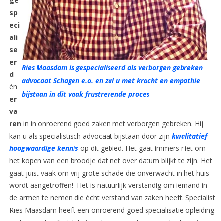
ge
sp
eci
ali
se
er
Ries Maasdam is gespecialiseerd als verborgen gebreken
d
advocaat Schagen e.o. en zal u met kracht en empathie
én
bijstaan in dit vaak frustrerende proces
er
va
ren
in in onroerend goed zaken met verborgen gebreken. Hij
kan u als specialistisch advocaat bijstaan door zijn
kwalitatief
hoogwaardige kennis
op dit gebied. Het gaat immers niet om
het kopen van een broodje dat net over datum blijkt te zijn. Het
gaat juist vaak om vrij grote schade die onverwacht in het huis
wordt aangetroffen! Het is natuurlijk verstandig om iemand in
de armen te nemen die écht verstand van zaken heeft. Specialist
Ries Maasdam heeft een onroerend goed specialisatie opleiding