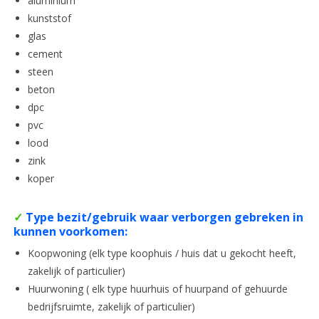
aluminium
kunststof
glas
cement
steen
beton
dpc
pvc
lood
zink
koper
✓
Type bezit/gebruik waar verborgen gebreken in
kunnen voorkomen:
Koopwoning (elk type koophuis / huis dat u gekocht heeft,
zakelijk of particulier)
Huurwoning ( elk type huurhuis of huurpand of gehuurde
bedrijfsruimte, zakelijk of particulier)