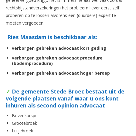
geheel vergoed krijgt. Het is immers helaas wel vaak zo dat
rechtsbijstandverzekeringen het probleem liever eerst zelf
proberen op te lossen alvorens een (duurdere) expert te
moeten vergoeden.
Ries Maasdam is beschikbaar als:
verborgen gebreken advocaat
kort geding
verborgen gebreken advocaat
procedure
(bodemprocedure)
verborgen gebreken advocaat
hoger beroep
✓
De gemeente Stede Broec bestaat uit de
volgende plaatsen vanaf waar u ons kunt
inhuren als second opinion advocaat
Bovenkarspel
Grootebroek
Lutjebroek