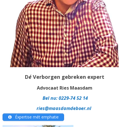
D
é
Verborgen gebreken expert
Advocaat Ries Maasdam
Bel nu:
0229-74 52 14
ries@maasdamdeboer.nl
Éxpertise mét emphatie