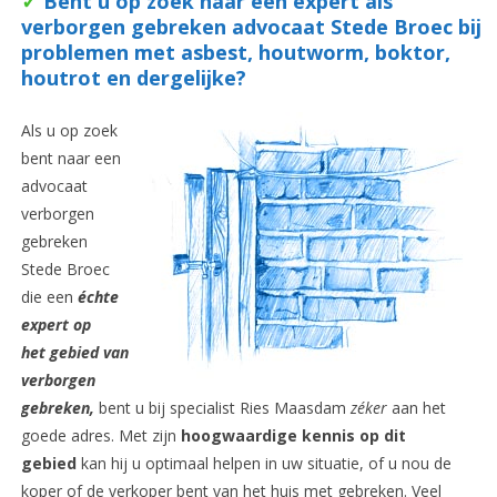
✓
Bent u op zoek naar een expert als
verborgen gebreken advocaat Stede Broec bij
problemen met asbest, houtworm, boktor,
houtrot en dergelijke?
Als u op zoek
bent naar een
advocaat
verborgen
gebreken
Stede Broec
die een
é
chte
expert op
het gebied van
verborgen
gebreken,
bent u bij specialist Ries Maasdam
zéker
aan het
goede adres. Met zijn
hoogwaardige kennis op dit
gebied
kan hij u optimaal helpen in uw situatie, of u nou de
koper of de verkoper bent van het huis met gebreken. Veel