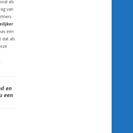
oral als
drag van
artners
ilijker
pas een
 dat als
deze
.
nd en
nu een