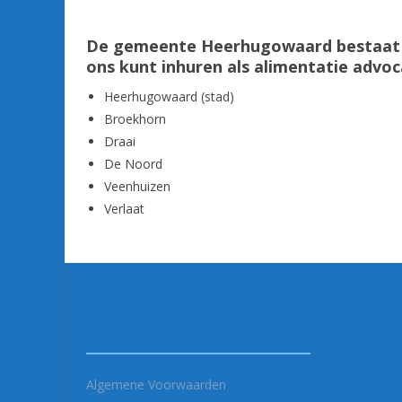
De gemeente Heerhugowaard bestaat u
ons kunt inhuren als alimentatie adv
Heerhugowaard (stad)
Broekhorn
Draai
De Noord
Veenhuizen
Verlaat
Algemene Voorwaarden