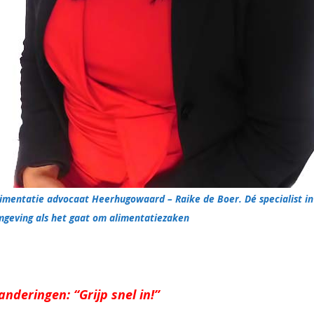
limentatie advocaat Heerhugowaard – Raike de Boer. Dé specialist in
mgeving als het gaat om alimentatiezaken
nderingen: “Grijp snel in!”