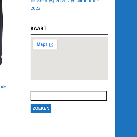
Indexeringspercentage alimentatie
2022
KAART
 de
Zoeken
naar: