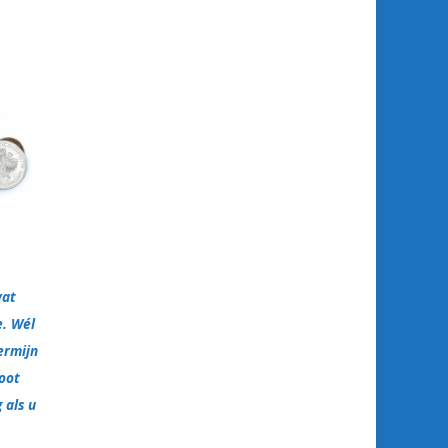
wat
e. Wél
ermijn
oot
 als u