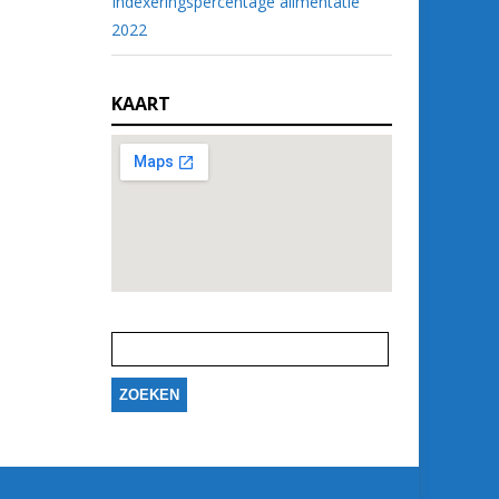
Indexeringspercentage alimentatie
2022
KAART
Zoeken
naar: