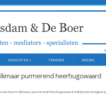
ADVOCATEN
»
TARIEVEN
NIEUWS
 alkmaar purmerend heerhugowaard
vocaat hoorn alkmaar purmerend heerhugowaard enkhuizen hoogkars