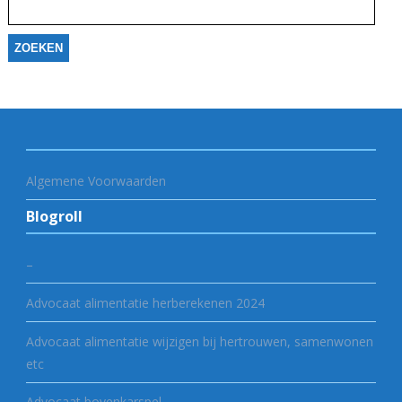
naar:
Algemene Voorwaarden
Blogroll
–
Advocaat alimentatie herberekenen 2024
Advocaat alimentatie wijzigen bij hertrouwen, samenwonen
etc
Advocaat bovenkarspel