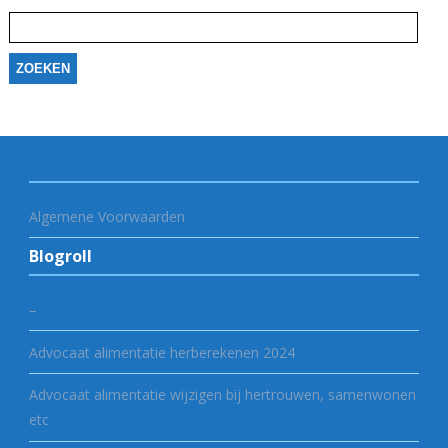
Zoeken
naar:
Algemene Voorwaarden
Blogroll
–
Advocaat alimentatie herberekenen 2024
Advocaat alimentatie wijzigen bij hertrouwen, samenwonen
etc