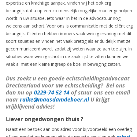
expertise en krachtige aanpak, vinden wij het ook erg
belangrijk dat u op een zo menselijk mogelijke manier geholpen
wordt in uw situatie, iets waar in het in de advocatuur nog
weleens aan schort. Voor ons is communicatie met de cliënt erg
belangrijk. Cliënten hebben immers vaak weinig ervaring met dit
soort situaties en vinden het vaak prettig als er duidelijk met ze
gecommuniceerd wordt zodat zij weten waar ze aan toe zijn. In
situaties waar weinig schot in de zaak lijkt te zitten kunnen we
vaak al met een kleine ingreep de boel in beweging zetten.
Dus zoekt u een goede echtscheidingsadvocaat
Drechterland voor uw echtscheiding? Bel ons
dan nu op
0229-74 52 14
of stuur ons een email
naar
raike@maasdamdeboer.nl
U krijgt
vrijblijvend advies!
Liever ongedwongen
thuis ?
Naast een bezoek aan ons adres voor bijvoorbeeld een overleg
of een mediation kunnen wij in de meeste gevallen ook
geheel