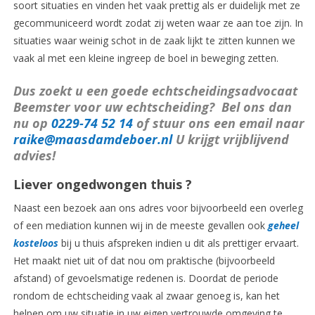
soort situaties en vinden het vaak prettig als er duidelijk met ze
gecommuniceerd wordt zodat zij weten waar ze aan toe zijn. In
situaties waar weinig schot in de zaak lijkt te zitten kunnen we
vaak al met een kleine ingreep de boel in beweging zetten.
Dus zoekt u een goede echtscheidingsadvocaat
Beemster voor uw echtscheiding? Bel ons dan
nu op
0229-74 52 14
of stuur ons een email naar
raike@maasdamdeboer.nl
U krijgt vrijblijvend
advies!
Liever ongedwongen
thuis ?
Naast een bezoek aan ons adres voor bijvoorbeeld een overleg
of een mediation kunnen wij in de meeste gevallen ook
geheel
kosteloos
bij u thuis afspreken indien u dit als prettiger ervaart.
Het maakt niet uit of dat nou om praktische (bijvoorbeeld
afstand) of gevoelsmatige redenen is. Doordat de periode
rondom de echtscheiding vaak al zwaar genoeg is, kan het
helpen om uw situatie in uw eigen vertrouwde omgeving te