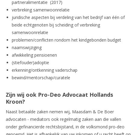
partneralimentatie (2017)
verbreking samenwoonrelatie
juridische aspecten bij verdeling van het bedrijf van één of
beide echtgenoten bij scheiding of verbreking
samenwoonrelatie
problemen/conflicten rondom het kindgebonden budget
naamswijziging
afwikkeling pensioenen
(stiefouder)adoptie
erkenning/ontkenning vaderschap
bewind/mentorschap/curatele
Zijn wij ook Pro-Deo Advocaat Hollands
Kroon?
Naast betaalde zaken nemen wij, Maasdam & De Boer
advocaten - mediators ook regelmatig zaken aan die vallen
onder gefinancierde rechtsbijstand, in de volksmond pro-deo
genoemd. Het is afhankelijk van uw inkomen of u recht heeft op