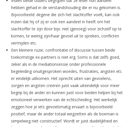
Indien beide ouders begrijpen dat ze ieder hun aandeel
hebben gehad in de verstandshouding die er nu gekomen is.
Bijvoorbeeld: degene die zich het slachtoffer voelt, kan ook
inzien dat hij of zij er ook een aandeel in heeft om het
slachtoffer te zijn door bijv. niet (genoeg) voor zichzelf op te
komen, te weinig zijn/haar gevoel uit te spreken, conflicten
vermijden etc.
Een kleinere ruzie, confrontatie of discussie tussen beide
toekomstige ex-partners is niet erg. Soms is dat zelfs goed,
zeker als in de mediationsessie onder professionele
begeleiding onuitgesproken woedes, frustraties, angsten etc
er eindelijk uitkomen. Het oprecht uiten van gevoelens,
zorgen en angsten creëren juist vaak uiteindelijk voor meer
begrip bij de ander en kunnen juist voor beiden helpen bij het
emotioneel verwerken van de echtscheiding. Het werkelijk
zeggen hoe je iets gevoelsmatig ervaart is bijvoorbeeld
positief, maar de ander totaal wegzetten als de boeman is
simpelweg niet constructief. Wordt er juist duidelijkheid en