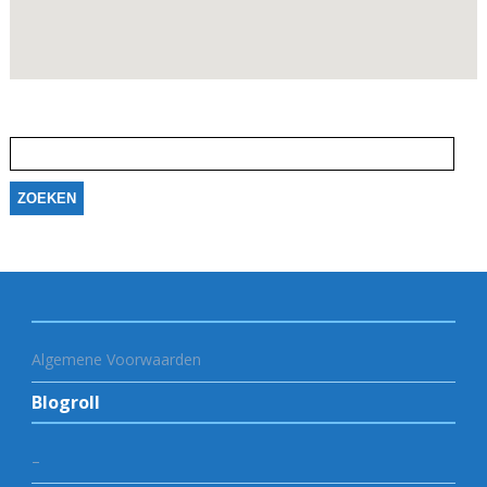
Zoeken
naar:
Algemene Voorwaarden
Blogroll
–