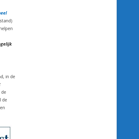
eel
fstand)
 helpen
e
gelijk
d, in de
t
t de
l de
gen