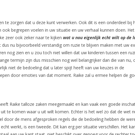
en te zorgen dat u deze kunt verwerken. Ook dit is een onderdeel bij 
ich ook begrepen voelen in uw situatie en uw verhaal kunnen doen. Het 
ike zeer ook zeker naar te kijken
wat u nou eigenlijk echt wilt op de 
het dus nu bijvoorbeeld verstandig om ruzie te blijven maken met uw ex
ren nog zien en u zou toch niet willen dat uw kinderen tussen een ruz
ge termijn zijn dus misschien nog wel belangrijker dan die van nu, 
lijk niet de bedoeling dat u later spijt heeft van uw keuzes in de
eslepen door emoties van dat moment. Raike zal u ermee helpen de g
t heeft Raike talloze zaken meegemaakt en kan vaak een goede inschat
uit te komen waar u uit wilt komen. Echter is het wel zo dat de wet n
kel door de mens afgesproken regels die de bedoeling hebben de wer
d echt werkt, is een tweede. Dit kan erg per situatie verschillen. Het ka
otaal aan uw kant staat, niet beschikt over genoeg voor de rechter t