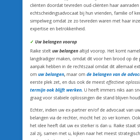
cliënten doordat tevreden oud-cliënten haar aanraden 
echtscheidingsadvocaat bij hun vrienden, familie of ke
simpelweg omdat ze zo tevreden waren met haar inze
expertise en betrokkenheid.
✓
Uw belangen voorop
Raike stelt
uw belangen
altijd voorop. Het komt namel
langdradiger maken, omdat dit voor hen brood op de p
aanpak hebben in de rechtszaal omdat dit allemaal ext
om
uw belangen
,
maar om
de belangen van de advoc
eerste plek zet, en dus ook de meest
effectieve oploss
termijn ook blijft werken.
U heeft immers niks aan snel
graag voor stabiele oplossingen die stand blijven houd
Echter, indien uw ex-partner en/of de advocaat van u
belangen via de rechter, mocht het zo ver komen. Ook a
het idee heeft dat uw ex sterker is dan u. Raike staat 
zal zij, samen met u, kijken naar het meest strategis