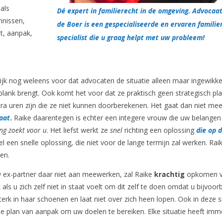
als
Dé expert in familierecht in de omgeving. Advocaa
nnissen,
de Boer is een gespecialiseerde en ervaren familie
t, aanpak,
specialist die u graag helpt met uw probleem!
ijk nog weleens voor dat advocaten de situatie alleen maar ingewikke
lank brengt. Ook komt het voor dat ze praktisch geen strategisch pl
ra uren zijn die ze niet kunnen doorberekenen. Het gaat dan niet mee
aat
.
Raike daarentegen is echter een integere vrouw die uw belangen
ing zoekt voor u
. Het liefst werkt ze
snel
richting een oplossing
die op d
 een snelle oplossing, die niet voor de lange termijn zal werken. Raik
en.
w ex-partner daar niet aan meewerken, zal Raike
krachtig
opkomen v
ls u zich zelf niet in staat voelt om dit zelf te doen omdat u bijvoor
sterk in haar schoenen en laat niet over zich heen lopen. Ook in deze s
che plan van aanpak om uw doelen te bereiken. Elke situatie heeft im