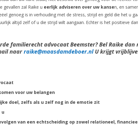
ie gevallen zal Raike u
eerlijk adviseren over uw kanse
n, en same
ëel genoeg is in verhouding met de stress, strijd en geld die het u ga
urlijk altijd zelf of u die strijd wilt aangaan. Echter is het positieve da
erde familierecht advocaat Beemster? Bel Raike dan 
mail naar
raike@maasdamdeboer.nl
U krijgt vrijblijv
vocaat
komen voor uw belangen
ke doel, zelfs als u zelf nog in de emotie zit
 u
evolgen van een echtscheiding op zowel relationeel, financieel