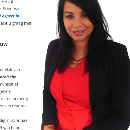
ierecht
e Boer, van
 expert in
he
lpt
u graag met
 uw
et vlak van
athische
municatief
gehele
r ruime ervaring
es van tevoren
edig in voor haar
el van haar