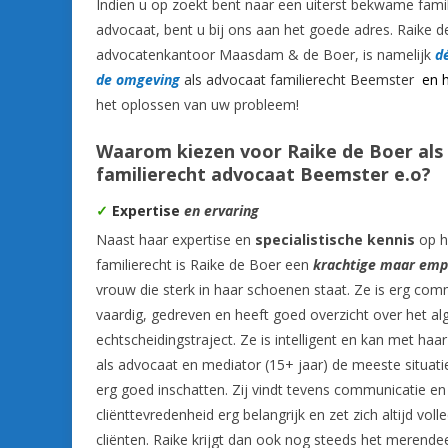
Indien u op zoekt bent naar een uiterst bekwame famil
advocaat, bent u bij ons aan het goede adres. Raike d
advocatenkantoor Maasdam & de Boer, is namelijk
dé
de omgeving
als advocaat familierecht Beemster
en 
het oplossen van uw probleem!
Waarom kiezen voor Raike de Boer als
familierecht advocaat Beemster e.o?
✓
Expertise
en ervaring
Naast haar expertise en
specialistische kennis
op h
familierecht is Raike de Boer een
krachtige maar emp
vrouw die sterk in haar schoenen staat. Ze is erg com
vaardig, gedreven en heeft goed overzicht over het al
echtscheidingstraject. Ze is intelligent en kan met haa
als advocaat en mediator (15+ jaar) de meeste situati
erg goed inschatten. Zij vindt tevens communicatie en
cliënttevredenheid erg belangrijk en zet zich altijd voll
cliënten. Raike krijgt dan ook nog steeds het merende