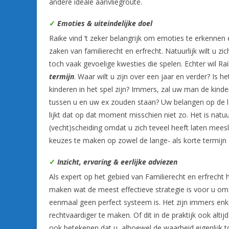
andere ideale aanvliegroute.
✓
Emoties & uiteindelijke doel
Raike vind ‘t zeker belangrijk om emoties te erkennen 
zaken van familierecht en erfrecht. Natuurlijk wilt u z
toch vaak gevoelige kwesties die spelen. Echter wil Ra
termijn
. Waar wilt u zijn over een jaar en verder? Is 
kinderen in het spel zijn? Immers, zal uw man de kinde
tussen u en uw ex zouden staan? Uw belangen op de lan
lijkt dat op dat moment misschien niet zo. Het is natuur
(vecht)scheiding omdat u zich teveel heeft laten me
keuzes te maken op zowel de lange- als korte termijn
✓
Inzicht, ervaring & eerlijke adviezen
Als expert op het gebied van Familierecht en erfrech
maken wat de meest effectieve strategie is voor u om 
eenmaal geen perfect systeem is. Het zijn immers en
rechtvaardiger te maken. Of dit in de praktijk ook altij
ook betekenen dat u, alhoewel de waarheid eigenlijk t