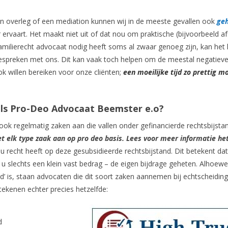
n overleg of een mediation kunnen wij in de meeste gevallen ook
geh
ger ervaart. Het maakt niet uit of dat nou om praktische (bijvoorbeeld a
amilierecht advocaat nodig heeft soms al zwaar genoeg zijn, kan het
espreken met ons. Dit kan vaak toch helpen om de meestal negatiev
ook willen bereiken voor onze cliënten;
een moeilijke tijd zo prettig mo
ls Pro-Deo Advocaat Beemster e.o?
k regelmatig zaken aan die vallen onder gefinancierde rechtsbijstan
t elk type zaak aan op pro deo basis. Lees voor meer informatie he
u recht heeft op deze gesubsidieerde rechtsbijstand. Dit betekent da
u slechts een klein vast bedrag – de eigen bijdrage geheten. Alhoewe
nd’ is, staan advocaten die dit soort zaken aannemen bij echtscheidin
ekenen echter precies hetzelfde:
d