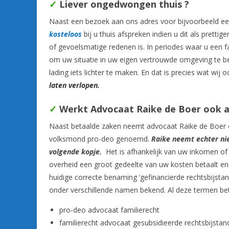
✓
Liever ongedwongen
thuis ?
Naast een bezoek aan ons adres voor bijvoorbeeld ee
kosteloos
bij u thuis afspreken indien u dit als pretti
of gevoelsmatige redenen is. In periodes waar u een f
om uw situatie in uw eigen vertrouwde omgeving te b
lading iets lichter te maken. En dat is precies wat wij 
laten verlopen.
✓
Werkt Advocaat Raike de Boer ook a
Naast betaalde zaken neemt advocaat Raike de Boer oo
volksmond pro-deo genoemd.
Raike neemt echter nie
volgende kopje.
Het is afhankelijk van uw inkomen of 
overheid een groot gedeelte van uw kosten betaalt en 
huidige correcte benaming ‘gefinancierde rechtsbijsta
onder verschillende namen bekend. Al deze termen bet
pro-deo advocaat familierecht
familierecht advocaat gesubsidieerde rechtsbijstan