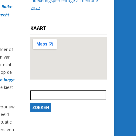
Indexeringspercentage alimentatie
t Raike
2022
recht
KAART
lder of
an van
r echt
 op de
e lange
e kiest
Zoeken
naar:
oor uw
beeld
ituatie
mers een