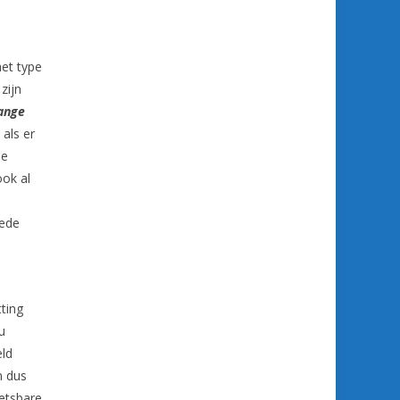
het type
zijn
lange
 als er
ie
ook al
oede
ting
u
eld
n dus
oetsbare