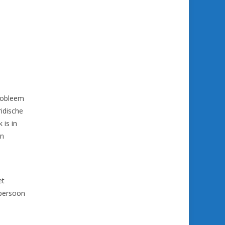
probleem
idische
 is in
en
et
 persoon