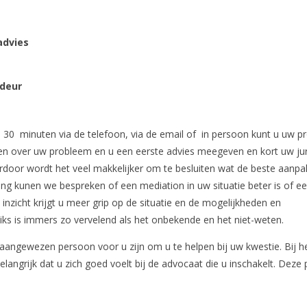
advies
 deur
al 30 minuten via de telefoon, via de email of in persoon kunt u uw 
eken over uw probleem en u een eerste advies meegeven en kort uw jur
rdoor wordt het veel makkelijker om te besluiten wat de beste aanpak
iding kunen we bespreken of een mediation in uw situatie beter is of e
 inzicht krijgt u meer grip op de situatie en de mogelijkheden en
Niks is immers zo vervelend als het onbekende en het niet-weten.
e aangewezen persoon voor u zijn om u te helpen bij uw kwestie. Bij h
langrijk dat u zich goed voelt bij de advocaat die u inschakelt. Deze