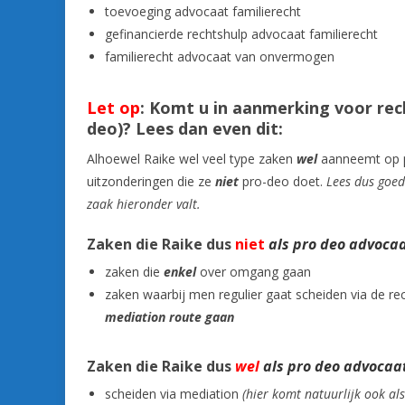
toevoeging advocaat familierecht
gefinancierde rechtshulp advocaat familierecht
familierecht advocaat van onvermogen
Let op
: Komt u in aanmerking voor rec
deo)? Lees dan even dit:
Alhoewel Raike wel veel type zaken
wel
aanneemt op p
uitzonderingen die ze
niet
pro-deo doet.
Lees dus goed
zaak hieronder valt.
Zaken die Raike dus
niet
als pro deo advoca
zaken die
enkel
over omgang gaan
zaken waarbij men regulier gaat scheiden via de r
mediation route gaan
Zaken die Raike dus
wel
als pro deo advocaa
scheiden via mediation
(hier komt natuurlijk ook al