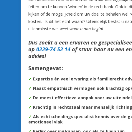
feiten om te kunnen ‘winnen’ in de rechtbank. Ook in d
kijken of de mogelijkheid om uw doel te behalen wel re
kosten. Is dit het echt waard? Uiteindelijk beslist u natu
u tenminste wel
weet waar u aan begint
.
Dus zoekt u een ervaren en gespecialise
op
0229-74 52 14
of stuur haar nu een e
advies!
Samengevat:
✓
Expertise én veel ervaring als familierecht ad
✓
Naast empathisch vermogen ook krachtig op
✓
De m
eest effectieve aanpak voor uw uiteindelij
✓
Krachtig in rechtszaal maar menselijk richting
✓
Als echtscheidingsspecialist kennis over de g
emotioneel vlak
✓
Eerlijk over uw kansen, ook als ze klein zijn