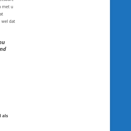
n met u
at
n wel dat
nu
end
 als