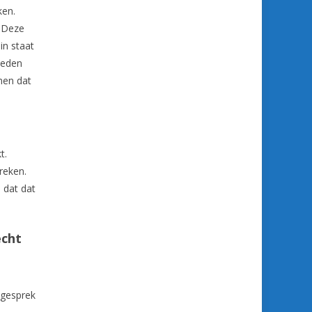
ken.
. Deze
in staat
steden
men dat
t.
reken.
 dat dat
echt
sgesprek