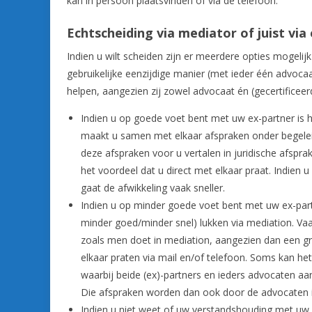
kan in persoon plaatsvinden of via de telefoon.
Echtscheiding via mediator of juist via
Indien u wilt scheiden zijn er meerdere opties mogelijk
gebruikelijke eenzijdige manier (met ieder één advocaa
helpen, aangezien zij zowel advocaat én (gecertificeer
Indien u op goede voet bent met uw ex-partner is h
maakt u samen met elkaar afspraken onder begeleid
deze afspraken voor u vertalen in juridische afspr
het voordeel dat u direct met elkaar praat. Indien u
gaat de afwikkeling vaak sneller.
Indien u op minder goede voet bent met uw ex-partne
minder goed/minder snel) lukken via mediation. Vaa
zoals men doet in mediation, aangezien dan een gr
elkaar praten via mail en/of telefoon. Soms kan het
waarbij beide (ex)-partners en ieders advocaten a
Die afspraken worden dan ook door de advocaten
Indien u niet weet of uw verstandshouding met uw