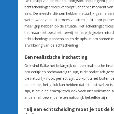
De tijdslijn van de echtscheidingsprocedure geeft per 
echtscheidingsproces verloopt vanaf het moment van in
eind. De meeste cliënten hebben natuurlijk geen ervari
weten waar ze in dit proces ze zitten. Juist door precie
meer grip hebben op de situatie. Het scheidingsproce
het maar niet opschiet, terwijl ze feitelijk gezien missc
echtscheidingsstappenplan en de tijdslijn om samen met
afwikkeling van de echtscheiding.
Een realistische inschatting
Ook vind Raike het belangrijk om een realistische insc
om eerlijk en rechtvaardig te zijn, is dit realistisch ge
die natuurlijk nooit perfect zijn. Zo kunt u nét buiten
anders net het geluk kan hebben dat dit juist wel zo is
zijn, is dit in de praktijk toch ook vaak niet volkomen
anders, alhoewel de feiten natuurlijk hetzelfde zijn.
“Bij een echtscheiding moet je tot de