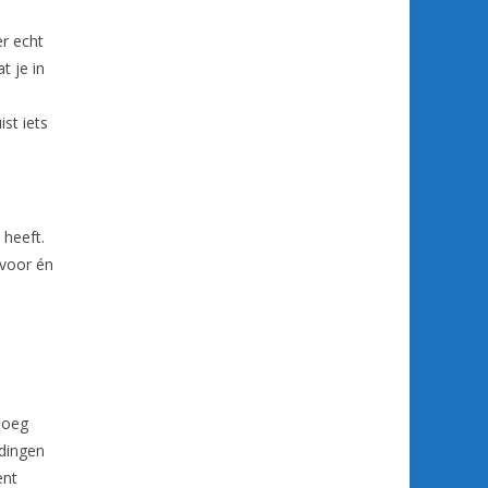
er echt
t je in
st iets
 heeft.
 voor én
enoeg
 dingen
ent