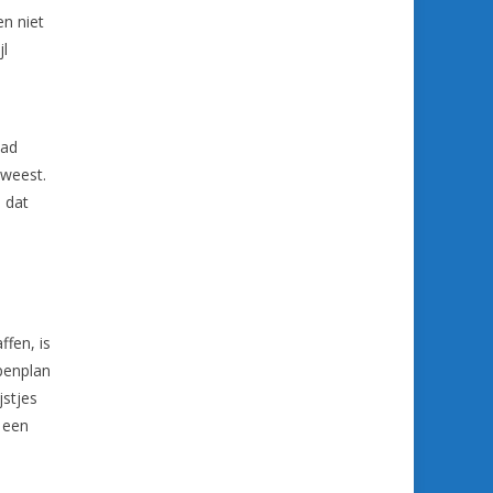
en niet
jl
.
had
eweest.
n dat
ffen, is
penplan
jstjes
 een