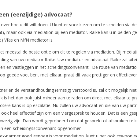
 een (eenzijdige) advocaat?
 over hoe u dit wilt doen. U kunt er voor kiezen om te scheiden via de
t), maar ook via mediation bij een mediator. Raike kan u in beiden ge
d) Vfas en MfN mediator is.
et meestal de beste optie om dit te regelen via mediation. Bij mediat
ing van uw mediator Raike. Uw mediator en advocaat Raike zal uitei
aken en vastleggen in het scheidingsconvenant. De route van mediatio
 op goede voet bent met elkaar, praat dit vaak prettiger en effectieve
r en de verstandhouding (ernstig) verstoord is, zal dit mogelijk niet
k is het dan ook juist minder aan te raden om direct met elkaar te pr
otere kans is op escalatie. Nu zullen uw advocaat en die van uw part
 ook heel effectief zijn om een viergesprek te houden. Dat is een ges
anwezig zijn. Dan wordt geprobeerd om dat gesprek tot afspraken te 
 in een scheidingssconvenant opgenomen
 ex-partner goed genoeg is voor mediation, kunt u het ook gewoon e