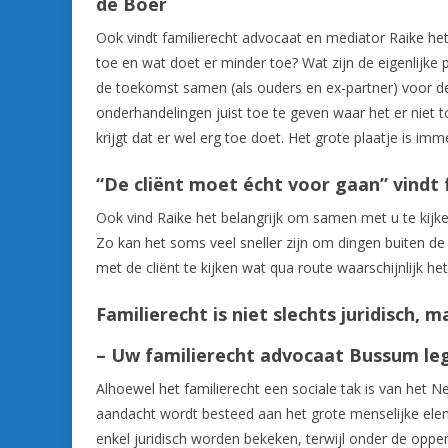
de Boer
Ook vindt familierecht advocaat en mediator Raike het
toe en wat doet er minder toe? Wat zijn de eigenlijke pr
de toekomst samen (als ouders en ex-partner) voor de 
onderhandelingen juist toe te geven waar het er niet to
krijgt dat er wel erg toe doet. Het grote plaatje is imm
“De cliënt moet écht voor gaan” vindt
Ook vind Raike het belangrijk om samen met u te kijken
Zo kan het soms veel sneller zijn om dingen buiten de
met de cliënt te kijken wat qua route waarschijnlijk he
Familierecht is niet slechts juridisch, 
– Uw familierecht advocaat Bussum leg
Alhoewel het familierecht een sociale tak is van het Ne
aandacht wordt besteed aan het grote menselijke eleme
enkel juridisch worden bekeken, terwijl onder de oppe