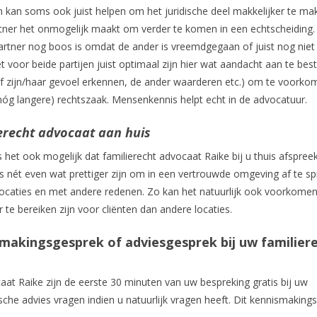
kan soms ook juist helpen om het juridische deel makkelijker te ma
ner het onmogelijk maakt om verder te komen in een echtscheiding
rtner nog boos is omdat de ander is vreemdgegaan of juist nog niet 
het voor beide partijen juist optimaal zijn hier wat aandacht aan te be
of zijn/haar gevoel erkennen, de ander waarderen etc.) om te voorko
nóg langere) rechtszaak. Mensenkennis helpt echt in de advocatuur.
erecht advocaat aan huis
het ook mogelijk dat familierecht advocaat Raike bij u thuis afspreek
ms nét even wat prettiger zijn om in een vertrouwde omgeving af te sp
ocaties en met andere redenen. Zo kan het natuurlijk ook voorkomen
 te bereiken zijn voor cliënten dan andere locaties.
smakingsgesprek of adviesgesprek bij uw familier
caat Raike zijn de eerste 30 minuten van uw bespreking gratis bij uw
sche advies vragen indien u natuurlijk vragen heeft. Dit kennismaking