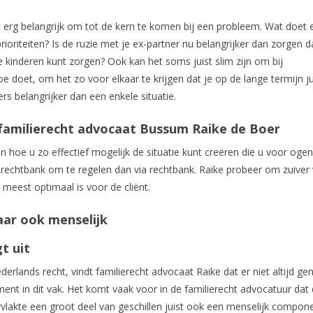
 erg belangrijk om tot de kern te komen bij een probleem. Wat doet 
ioriteiten? Is de ruzie met je ex-partner nu belangrijker dan zorgen da
kinderen kunt zorgen? Ook kan het soms juist slim zijn om bij
e doet, om het zo voor elkaar te krijgen dat je op de lange termijn jui
ers belangrijker dan een enkele situatie.
 familierecht advocaat Bussum Raike de Boer
 hoe u zo effectief mogelijk de situatie kunt creëren die u voor ogen
 rechtbank om te regelen dan via rechtbank. Raike probeer om zuiver
t meest optimaal is voor de cliënt.
maar ook menselijk
t uit
derlands recht, vindt familierecht advocaat Raike dat er niet altijd g
nt in dit vak. Het komt vaak voor in de familierecht advocatuur dat
rvlakte een groot deel van geschillen juist ook een menselijk compon