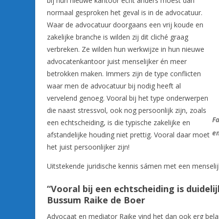
bij hun nieuwe kantoor echt anders moest dan
normaal gesproken het geval is in de advocatuur.
Waar de advocatuur doorgaans een vrij koude en
zakelijke branche is wilden zij dit cliché graag
verbreken. Ze wilden hun werkwijze in hun nieuwe
advocatenkantoor juist menselijker én meer
betrokken maken. Immers zijn de type conflicten
waar men de advocatuur bij nodig heeft al
vervelend genoeg. Vooral bij het type onderwerpen
die naast stressvol, ook nog persoonlijk zijn, zoals
Fa
een echtscheiding, is die typische zakelijke en
en
afstandelijke houding niet prettig. Vooral daar moet
het juist persoonlijker zijn!
Uitstekende juridische kennis sámen met een menseli
“Vooral bij een echtscheiding is duideli
Bussum Raike de Boer
Advocaat en mediator Raike vind het dan ook erg bela