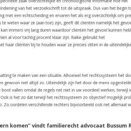
specifieke zaak overzichtelijke en chronologische informatie hoe het
diening van het verzoekschrift tot de uitspraak. Dus van het begin t
ng met een echtscheiding en ervaren het als erg overzichtelijk om pre
s te weten waar ze (aan toe) zijn, geeft dit cliënten namelijk het gevo
s kan immers vrij lang duren waardoor cliënten het gevoel kunnen he
hien al voor tachtig procent klaar zijn. Raike gebruikt het
 haar cliënten bij te houden waar ze precies zitten in de uiteindelijk
hatting te maken van een situatie. Alhoewel het rechtssysteem het do
zien gewoon niet altijd zo. Uiteindelijk zijn het door de mens opgesteld
 de boot vallen omdat de regels net niet in uw voordeel werken, terwijl
. Ook is het zo dat terwijl het rechtssysteem zo objectief mogelijk pro
 zo. Zo oordelen verschillende rechters bijvoorbeeld ook net allemaal 
 kern komen” vindt familierecht advocaat Bussum 