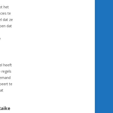
ot het
cies te
el dat ze
bben dat
e
el heeft
e regels
 iemand
beert te
wat
Raike