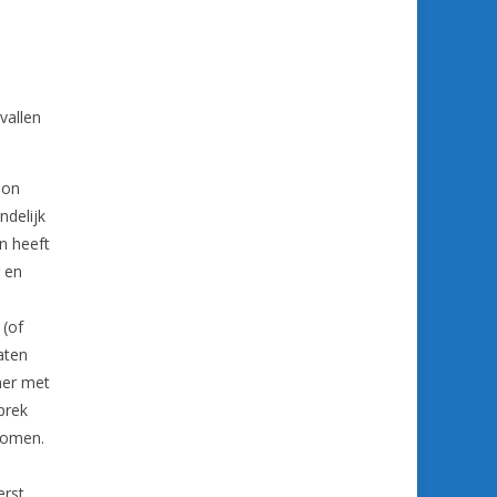
vallen
ion
ndelijk
n heeft
r en
 (of
aten
ner met
prek
komen.
erst