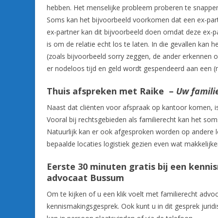
hebben. Het menselijke probleem proberen te snappen 
Soms kan het bijvoorbeeld voorkomen dat een ex-part
ex-partner kan dit bijvoorbeeld doen omdat deze ex-pa
is om de relatie echt los te laten. In die gevallen kan 
(zoals bijvoorbeeld sorry zeggen, de ander erkennen 
er nodeloos tijd en geld wordt gespendeerd aan een (
Thuis afspreken met Raike –
Uw famili
Naast dat cliënten voor afspraak op kantoor komen, is 
Vooral bij rechtsgebieden als familierecht kan het so
Natuurlijk kan er ook afgesproken worden op andere l
bepaalde locaties logistiek gezien even wat makkelijker
Eerste 30 minuten gratis bij een kenni
advocaat Bussum
Om te kijken of u een klik voelt met familierecht advo
kennismakingsgesprek. Ook kunt u in dit gesprek juridi