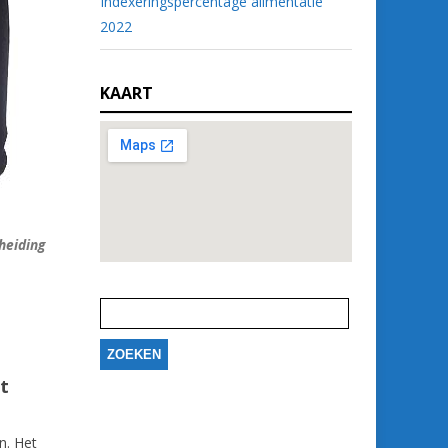
Indexeringspercentage alimentatie
2022
KAART
heiding
Zoeken
naar:
at
en. Het