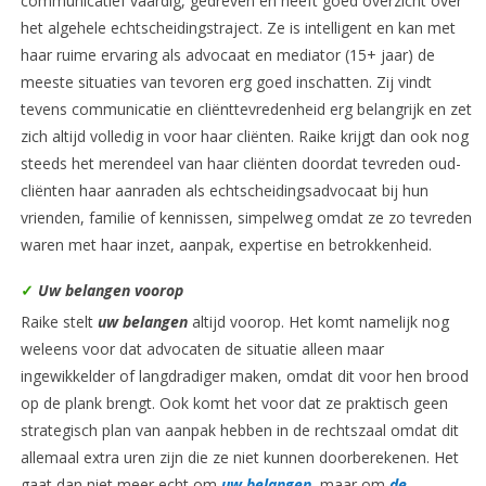
communicatief vaardig, gedreven en heeft goed overzicht over
het algehele echtscheidingstraject. Ze is intelligent en kan met
haar ruime ervaring als advocaat en mediator (15+ jaar) de
meeste situaties van tevoren erg goed inschatten. Zij vindt
tevens communicatie en cliënttevredenheid erg belangrijk en zet
zich altijd volledig in voor haar cliënten. Raike krijgt dan ook nog
steeds het merendeel van haar cliënten doordat tevreden oud-
cliënten haar aanraden als echtscheidingsadvocaat bij hun
vrienden, familie of kennissen, simpelweg omdat ze zo tevreden
waren met haar inzet, aanpak, expertise en betrokkenheid.
✓
Uw belangen voorop
Raike stelt
uw belangen
altijd voorop. Het komt namelijk nog
weleens voor dat advocaten de situatie alleen maar
ingewikkelder of langdradiger maken, omdat dit voor hen brood
op de plank brengt. Ook komt het voor dat ze praktisch geen
strategisch plan van aanpak hebben in de rechtszaal omdat dit
allemaal extra uren zijn die ze niet kunnen doorberekenen. Het
gaat dan niet meer echt om
uw belangen
,
maar om
de