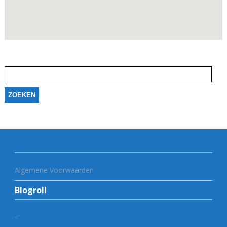
Zoeken
naar:
Algemene Voorwaarden
Blogroll
–