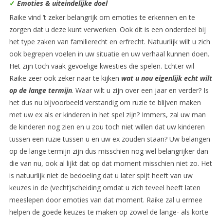
✓
Emoties & uiteindelijke doel
Raike vind ‘t zeker belangrijk om emoties te erkennen en te
zorgen dat u deze kunt verwerken. Ook dit is een onderdeel bij
het type zaken van familierecht en erfrecht. Natuurlijk wilt u zich
ook begrepen voelen in uw situatie en uw verhaal kunnen doen.
Het zijn toch vaak gevoelige kwesties die spelen. Echter wil
Raike zeer ook zeker naar te kijken
wat u nou eigenlijk echt wilt
op de lange termijn
. Waar wilt u zijn over een jaar en verder? Is
het dus nu bijvoorbeeld verstandig om ruzie te blijven maken
met uw ex als er kinderen in het spel zijn? Immers, zal uw man
de kinderen nog zien en u zou toch niet willen dat uw kinderen
tussen een ruzie tussen u en uw ex zouden staan? Uw belangen
op de lange termijn zijn dus misschien nog wel belangrijker dan
die van nu, ook al lijkt dat op dat moment misschien niet zo. Het
is natuurlijk niet de bedoeling dat u later spijt heeft van uw
keuzes in de (vecht)scheiding omdat u zich teveel heeft laten
meeslepen door emoties van dat moment. Raike zal u ermee
helpen de goede keuzes te maken op zowel de lange- als korte