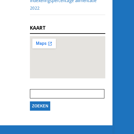
Indexeringspercentage alimentatie
2022
KAART
Zoeken
naar: