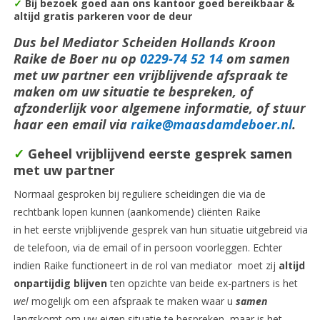
✓
Bij bezoek goed aan ons kantoor goed bereikbaar &
altijd gratis parkeren voor de deur
Dus bel Mediator Scheiden Hollands Kroon
Raike de Boer nu op
0229-74 52 14
om samen
met uw partner een vrijblijvende afspraak te
maken om uw situatie te bespreken, of
afzonderlijk voor algemene informatie, of stuur
haar een email via
raike@maasdamdeboer.nl
.
✓
Geheel vrijblijvend eerste gesprek samen
met uw partner
Normaal gesproken bij reguliere scheidingen die via de
rechtbank lopen kunnen (aankomende) cliënten Raike
in het eerste vrijblijvende gesprek van hun situatie uitgebreid via
de telefoon, via de email of in persoon voorleggen. Echter
indien Raike functioneert in de rol van mediator moet zij
altijd
onpartijdig blijven
ten opzichte van beide ex-partners is het
wel
mogelijk om een afspraak te maken waar u
samen
langskomt om uw eigen situatie te bespreken, maar is het