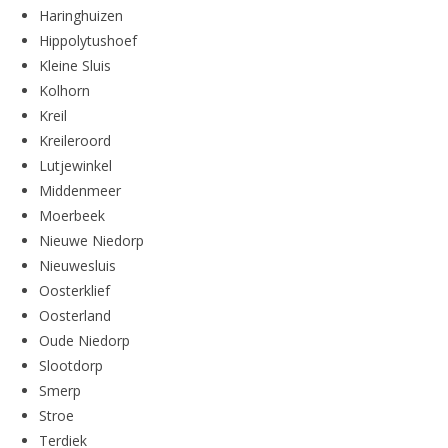
Haringhuizen
Hippolytushoef
Kleine Sluis
Kolhorn
Kreil
Kreileroord
Lutjewinkel
Middenmeer
Moerbeek
Nieuwe Niedorp
Nieuwesluis
Oosterklief
Oosterland
Oude Niedorp
Slootdorp
Smerp
Stroe
Terdiek