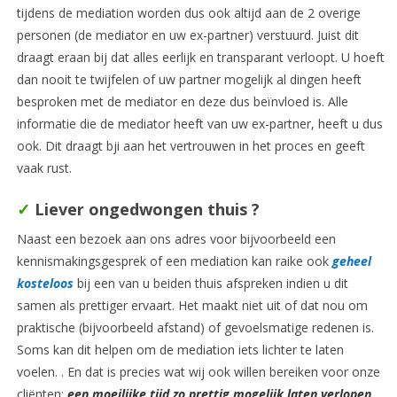
tijdens de mediation worden dus ook altijd aan de 2 overige
personen (de mediator en uw ex-partner) verstuurd. Juist dit
draagt eraan bij dat alles eerlijk en transparant verloopt. U hoeft
dan nooit te twijfelen of uw partner mogelijk al dingen heeft
besproken met de mediator en deze dus beïnvloed is. Alle
informatie die de mediator heeft van uw ex-partner, heeft u dus
ook. Dit draagt bji aan het vertrouwen in het proces en geeft
vaak rust.
✓
Liever ongedwongen
thuis ?
Naast een bezoek aan ons adres voor bijvoorbeeld een
kennismakingsgesprek of een mediation kan raike ook
geheel
kosteloos
bij een van u beiden thuis afspreken indien u dit
samen als prettiger ervaart. Het maakt niet uit of dat nou om
praktische (bijvoorbeeld afstand) of gevoelsmatige redenen is.
Soms kan dit helpen om de mediation iets lichter te laten
voelen. . En dat is precies wat wij ook willen bereiken voor onze
cliënten;
een moeilijke tijd zo prettig mogelijk laten verlopen.