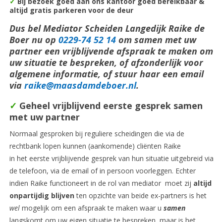
✓
Bij bezoek goed aan ons kantoor goed bereikbaar &
altijd gratis parkeren voor de deur
Dus bel Mediator Scheiden Langedijk Raike de
Boer nu op
0229-74 52 14
om samen met uw
partner een vrijblijvende afspraak te maken om
uw situatie te bespreken, of afzonderlijk voor
algemene informatie, of stuur haar een email
via
raike@maasdamdeboer.nl
.
✓
Geheel vrijblijvend eerste gesprek samen
met uw partner
Normaal gesproken bij reguliere scheidingen die via de
rechtbank lopen kunnen (aankomende) cliënten Raike
in het eerste vrijblijvende gesprek van hun situatie uitgebreid via
de telefoon, via de email of in persoon voorleggen. Echter
indien Raike functioneert in de rol van mediator moet zij
altijd
onpartijdig blijven
ten opzichte van beide ex-partners is het
wel
mogelijk om een afspraak te maken waar u
samen
langskomt om uw eigen situatie te bespreken, maar is het