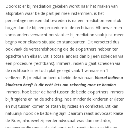
Doordat er bij mediation gekeken wordt naar het maken van
afspraken waar beide partijen mee instemmen, is het
percentage mensen dat tevreden is na een mediation een stuk
hoger dan die bij een procedure in de rechtbank. Alhoewel men
soms anders verwacht ontstaat er bij mediation vaak juist meer
begrip voor elkaars situatie en standpunten. Dit verbeterd dus
ook vaak de verstandshouding die de ex-partners hebben ten
opzichte van elkaar. Dit is totaal anders dan bij een scheiden via
een procedure (rechtbank). Immers, indien u gaat scheiden via
de rechtbank is er toch plat gezegd vaak 1 winnaar en 1
verliezer. Bij mediation bent u beide de winnaar.
Vooral indien u
kinderen heeft is dit echt iets om rekening mee te houden
.
Immers, hoe beter de band tussen de beide ex-partners immers
blijft tijdens en na de scheiding, hoe minder de kinderen er (later
en nu) tussen komen te staan bij ruzies en conflicten. Dit kan
natuurlijk nooit de bedoeling zijn! Daarom raadt advocaat Raike
de Boer, alhoewel zij eerder advocaat was dan mediator,
tegenwoordig meestal echt eerst echt mediation aan bij een