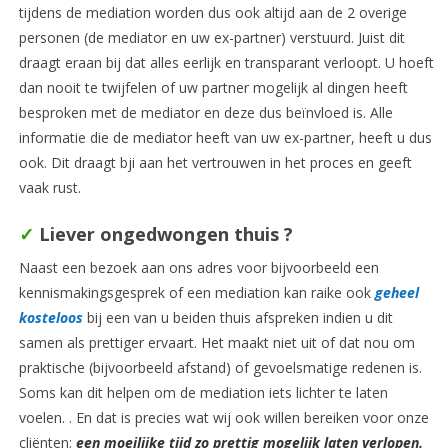
tijdens de mediation worden dus ook altijd aan de 2 overige
personen (de mediator en uw ex-partner) verstuurd. Juist dit
draagt eraan bij dat alles eerlijk en transparant verloopt. U hoeft
dan nooit te twijfelen of uw partner mogelijk al dingen heeft
besproken met de mediator en deze dus beïnvloed is. Alle
informatie die de mediator heeft van uw ex-partner, heeft u dus
ook. Dit draagt bji aan het vertrouwen in het proces en geeft
vaak rust.
✓
Liever ongedwongen
thuis ?
Naast een bezoek aan ons adres voor bijvoorbeeld een
kennismakingsgesprek of een mediation kan raike ook
geheel
kosteloos
bij een van u beiden thuis afspreken indien u dit
samen als prettiger ervaart. Het maakt niet uit of dat nou om
praktische (bijvoorbeeld afstand) of gevoelsmatige redenen is.
Soms kan dit helpen om de mediation iets lichter te laten
voelen. . En dat is precies wat wij ook willen bereiken voor onze
cliënten;
een moeilijke tijd zo prettig mogelijk laten verlopen.