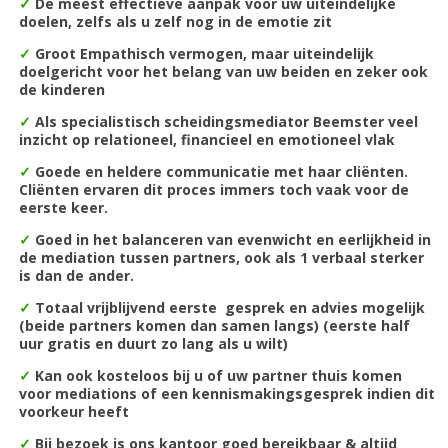
✓
De m
eest effectieve aanpak voor uw uiteindelijke
doelen, zelfs als u zelf nog in de emotie zit
✓
Groot Empathisch vermogen, maar uiteindelijk
doelgericht voor het belang van uw beiden en zeker ook
de kinderen
✓
Als specialistisch scheidingsmediator Beemster veel
inzicht
op relationeel, financieel en emotioneel vlak
✓
Goede en heldere communicatie met haar cliënten.
Cliënten ervaren dit proces immers toch vaak voor de
eerste keer.
✓
Goed in het balanceren van evenwicht en eerlijkheid in
de mediation tussen partners, ook als 1 verbaal sterker
is dan de ander.
✓
Totaal vrijblijvend eerste gesprek en advies mogelijk
(beide partners komen dan samen langs) (eerste half
uur gratis en duurt zo lang als u wilt)
✓
Kan ook kosteloos bij u of uw partner thuis komen
voor mediations of een kennismakingsgesprek indien dit
voorkeur heeft
✓
Bij bezoek is ons kantoor goed bereikbaar & altijd