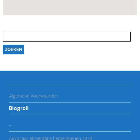
Zoeken
naar:
Algemene Voorwaarden
Blogroll
–
Advocaat alimentatie herberekenen 2024