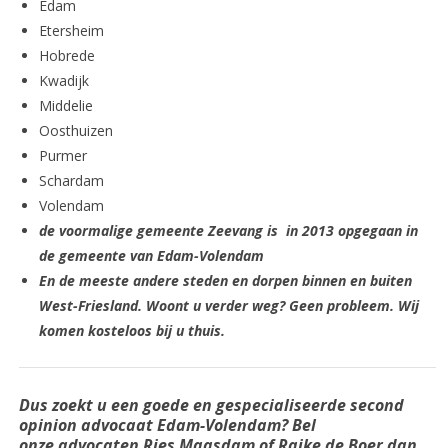
Edam
Etersheim
Hobrede
Kwadijk
Middelie
Oosthuizen
Purmer
Schardam
Volendam
de voormalige gemeente Zeevang is in 2013 opgegaan in
de gemeente van Edam-Volendam
En de meeste andere steden en dorpen binnen en buiten
West-Friesland. Woont u verder weg? Geen probleem. Wij
komen kosteloos bij u thuis.
Dus zoekt u een goede en
gespecialiseerde
second
opinion advocaat Edam-Volendam? Bel
onze advocaten
Ries Maasdam of Raike de Boer dan