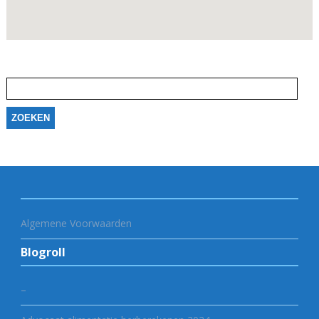
Zoeken
naar:
Algemene Voorwaarden
Blogroll
–