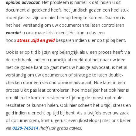
opinion advocaat
. Het probleem is namelijk dat indien u dit
document al getekend heeft, het juridisch gezien een heel stuk
moeilijker zal zijn om hier hier op terug te komen. Daarom is
het heel verstandig om uw documenten te laten controleren
voordat
u ook maar iets tekent. Het kan u dus een
hoop
stress ,tijd en geld
besparen indien u er op tijd bij bent.
Ook is er op tijd bij zijn erg belangrijk als u een proces heeft via
de rechtbank. Indien u namelijk al merkt dat het naar uw idee
niet de goede kant op gaat met uw huidige advocaat, is het al
verstandig om uw documenten of strategie te laten double-
checken door een second opinion advocaat. Hoe later in een
proces u dit pas laat controleren, hoe moeilijker het ook hier is
om dit in die kortere resterende tijd nog de meest optimale
resultaten te kunnen halen. Ook hier scheelt het u tijd, stress en
geld indien u er echt op tijd bij bent. Als u twijfels over uw zaak
of document(en), kunt u gerust even (kosteloos) met ons bellen
via
0229-745214
(half uur gratis advies)