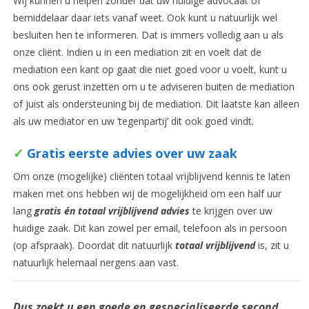
Wij kunnen u helpen zonder dat uw huidige advocaat of
bemiddelaar daar iets vanaf weet. Ook kunt u natuurlijk wel
besluiten hen te informeren. Dat is immers volledig aan u als
onze cliënt. Indien u in een mediation zit en voelt dat de
mediation een kant op gaat die niet goed voor u voelt, kunt u
ons ook gerust inzetten om u te adviseren buiten de mediation
of juist als ondersteuning bij de mediation. Dit laatste kan alleen
als uw mediator en uw ’tegenpartij’ dit ook goed vindt.
✓
Gratis eerste advies over uw zaak
Om onze (mogelijke) cliënten totaal vrijblijvend kennis te laten
maken met ons hebben wij de mogelijkheid om een half uur
lang
gratis én totaal vrijblijvend advies
te krijgen over uw
huidige zaak. Dit kan zowel per email, telefoon als in persoon
(op afspraak). Doordat dit natuurlijk
totaal vrijblijvend
is, zit u
natuurlijk helemaal nergens aan vast.
Dus zoekt u een goede en
gespecialiseerde
second