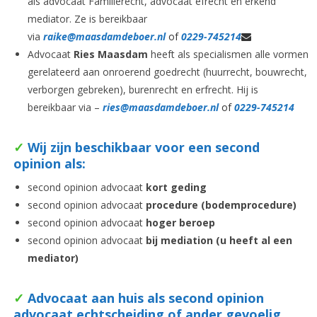
als advocaat Familierecht, advocaat efrecht en erkend
mediator. Ze is bereikbaar
via
raike@maasdamdeboer.nl
of
0229-745214
Advocaat
Ries Maasdam
heeft als specialismen alle vormen
gerelateerd aan onroerend goedrecht (huurrecht, bouwrecht,
verborgen gebreken), burenrecht en erfrecht. Hij is
bereikbaar via –
ries@maasdamdeboer.nl
of
0229-745214
✓
Wij zijn beschikbaar voor een second
opinion als:
second opinion advocaat
kort geding
second opinion advocaat
procedure (bodemprocedure)
second opinion advocaat
hoger beroep
second opinion advocaat
bij mediation (u heeft al een
mediator)
✓
Advocaat
aan huis als second opinion
advocaat echtscheiding of ander gevoelig