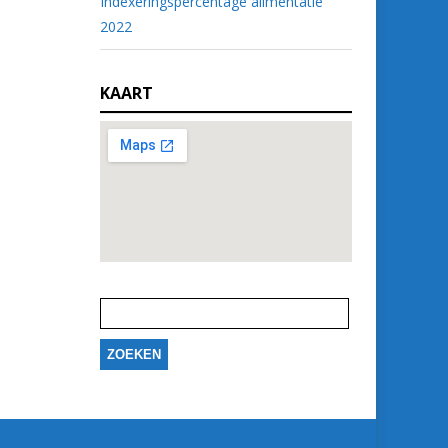
Indexeringspercentage alimentatie
2022
KAART
Zoeken
naar: