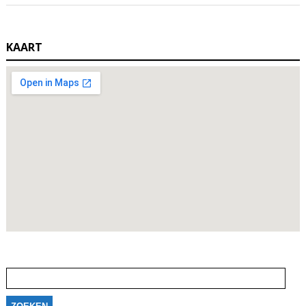
KAART
Zoeken
naar: