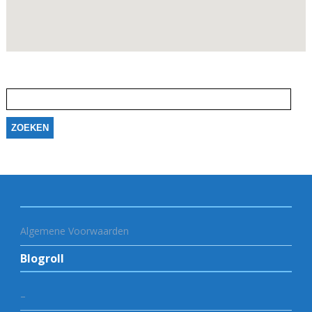
Zoeken
naar:
Algemene Voorwaarden
Blogroll
–