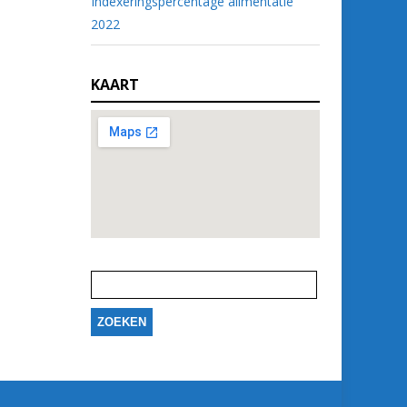
Indexeringspercentage alimentatie
2022
KAART
Zoeken
naar: