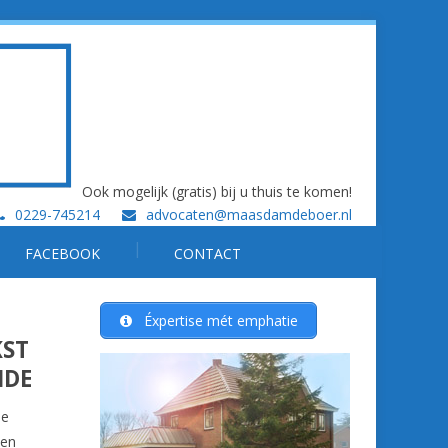
Ook mogelijk (gratis) bij u thuis te komen!
0229-745214
advocaten@maasdamdeboer.nl
FACEBOOK
CONTACT
Éxpertise mét emphatie
KST
NDE
me
een