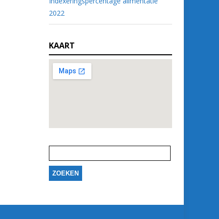
Indexeringspercentage alimentatie
2022
KAART
Zoeken
naar: