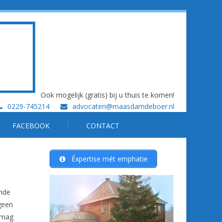
Ook mogelijk (gratis) bij u thuis te komen!
0229-745214
advocaten@maasdamdeboer.nl
FACEBOOK
CONTACT
Éxpertise mét emphatie
nde
geen
 mag