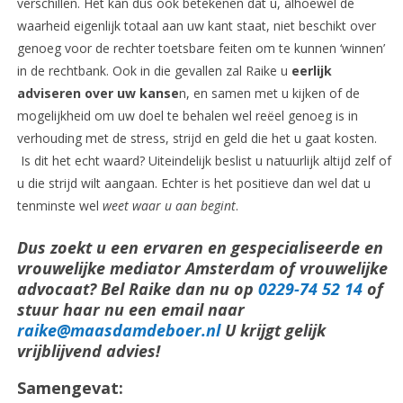
verschillen. Het kan dus ook betekenen dat u, alhoewel de
waarheid eigenlijk totaal aan uw kant staat, niet beschikt over
genoeg voor de rechter toetsbare feiten om te kunnen ‘winnen’
in de rechtbank. Ook in die gevallen zal Raike u
eerlijk
adviseren over uw kanse
n, en samen met u kijken of de
mogelijkheid om uw doel te behalen wel reëel genoeg is in
verhouding met de stress, strijd en geld die het u gaat kosten.
Is dit het echt waard? Uiteindelijk beslist u natuurlijk altijd zelf of
u die strijd wilt aangaan. Echter is het positieve dan wel dat u
tenminste wel
weet waar u aan begint
.
Dus zoekt u een ervaren en gespecialiseerde en
vrouwelijke mediator Amsterdam of vrouwelijke
advocaat? Bel Raike dan nu op
0229-74 52 14
of
stuur haar nu een email naar
raike@maasdamdeboer.nl
U krijgt gelijk
vrijblijvend advies!
Samengevat: