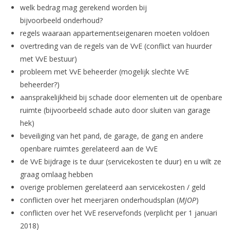
welk bedrag mag gerekend worden bij
bijvoorbeeld onderhoud?
regels waaraan appartementseigenaren moeten voldoen
overtreding van de regels van de VvE (conflict van huurder
met VvE bestuur)
probleem met VvE beheerder (mogelijk slechte VvE
beheerder?)
aansprakelijkheid bij schade door elementen uit de openbare
ruimte (bijvoorbeeld schade auto door sluiten van garage
hek)
beveiliging van het pand, de garage, de gang en andere
openbare ruimtes gerelateerd aan de VvE
de VvE bijdrage is te duur (servicekosten te duur) en u wilt ze
graag omlaag hebben
overige problemen gerelateerd aan servicekosten / geld
conflicten over het meerjaren onderhoudsplan (
MJOP
)
conflicten over het VvE reservefonds (verplicht per 1 januari
2018)