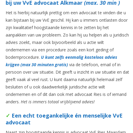
bij uw VvE advocaat Alkmaar
(max. 30 min )
Het is hierbij natuurlijk prettig om een advocaat te vinden die u
kan bijstaan bij uw VvE geschil. Hij kan u immers ontlasten door
zijn kwalitatief hoogstaande kennis in te zetten bij het
aanpakken van uw probleem. Zo kan hij uu helpen als u juridisch
advies zoekt, maar ook bijvoorbeeld als u actie wilt
ondernemen via een procedure zoals een kort geding of
bodemprocedure.
U kunt zelfs eenmalig kosteloos advies
krijgen (max 30 minuten gratis)
via de telefoon, email of in
persoon over uw situatie. Dit geeft u inzicht in uw situatie en dat
geeft vaak al veel rust. U kunt daarna natuurlijk helemaal zelf
besluiten of u ook daadwerkelijk juridische actie wilt
ondernemen en of dit dan ook met advocaat Ries is of iemand
anders.
Het is immers totaal vrijblijvend advies!
✓
Een echt toegankelijke én menselijke VvE
advocaat
Naast zijn hoogstaande kennis is advocaat VvE Ries Maasdam