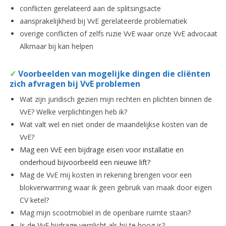
conflicten gerelateerd aan de splitsingsacte
aansprakelijkheid bij VvE gerelateerde problematiek
overige conflicten of zelfs ruzie VvE waar onze VvE advocaat
Alkmaar bij kan helpen
✓
Voorbeelden van mogelijke dingen die cliënten
zich afvragen bij VvE problemen
Wat zijn juridisch gezien mijn rechten en plichten binnen de
VvE? Welke verplichtingen heb ik?
Wat valt wel en niet onder de maandelijkse kosten van de
VvE?
Mag een VvE een bijdrage eisen voor installatie en
onderhoud bijvoorbeeld een nieuwe lift?
Mag de VvE mij kosten in rekening brengen voor een
blokverwarming waar ik geen gebruik van maak door eigen
CV ketel?
Mag mijn scootmobiel in de openbare ruimte staan?
Is de VvE bijdrage verplicht als hij te hoog is?