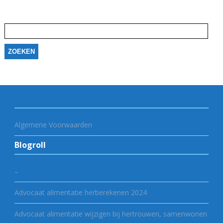
Zoeken
naar:
Algemene Voorwaarden
Blogroll
–
Advocaat alimentatie herberekenen 2024
Advocaat alimentatie wijzigen bij hertrouwen, samenwonen