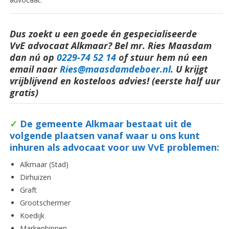
Dus zoekt u een goede én gespecialiseerde
VvE advocaat Alkmaar? Bel mr. Ries Maasdam
dan nú op
0229-74 52 14
o
f stuur hem nú een
email naar
Ries@maasdamdeboer.nl
.
U krijgt
vrijblijvend en kosteloos advies! (eerste half uur
gratis)
✓
De gemeente Alkmaar bestaat uit de
volgende plaatsen vanaf waar u ons kunt
inhuren als advocaat voor uw VvE
problemen:
Alkmaar (Stad)
Dirhuizen
Graft
Grootschermer
Koedijk
Markenbinnen