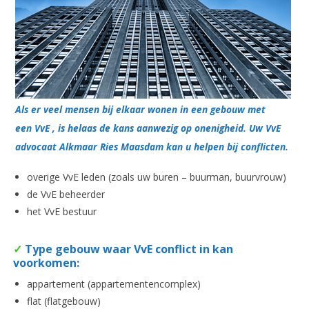
Als er veel mensen bij elkaar wonen in een gebouw met
een VvE , is helaas de kans aanwezig op onenigheid. Uw VvE
advocaat Alkmaar Ries Maasdam kan u helpen bij conflicten.
overige VvE leden (zoals uw buren – buurman, buurvrouw)
de VvE beheerder
het VvE bestuur
✓
Type gebouw waar VvE conflict in kan
voorkomen:
appartement (appartementencomplex)
flat (flatgebouw)