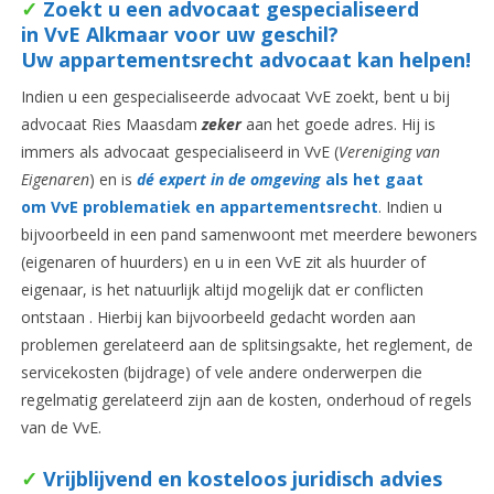
✓
Zoekt u een advocaat gespecialise
erd
i
n VvE Alkmaar voor uw geschil?
Uw appartementsrecht advocaat kan helpen!
Indien u een gespecialiseerde advocaat VvE zoekt, bent u bij
advocaat Ries Maasdam
zeker
aan het goede adres. Hij is
immers als advocaat gespecialiseerd in VvE (
Vereniging van
Eigenaren
) en is
dé expert in de omgeving
als het gaat
om VvE problematiek en
appartementsrecht
. Indien u
bijvoorbeeld in een pand samenwoont met meerdere bewoners
(eigenaren of huurders) en u in een VvE zit als huurder of
eigenaar, is het natuurlijk altijd mogelijk dat er conflicten
ontstaan . Hierbij kan bijvoorbeeld gedacht worden aan
problemen gerelateerd aan de splitsingsakte, het reglement, de
servicekosten (bijdrage) of vele andere onderwerpen die
regelmatig gerelateerd zijn aan de kosten, onderhoud of regels
van de VvE.
✓
Vrijblijvend en kosteloos juridisch advies