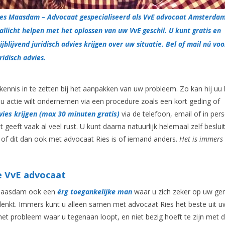
ies Maasdam – Advocaat gespecialiseerd als VvE advocaat Amsterdam
 allicht helpen met het oplossen van uw VvE geschil. U kunt gratis en
ijblijvend juridisch advies krijgen over uw situatie. Bel of mail nú voo
ridisch advies.
kennis in te zetten bij het aanpakken van uw probleem. Zo kan hij uu
s u actie wilt ondernemen via een procedure zoals een kort geding of
vies krijgen (max 30 minuten gratis)
via de telefoon, email of in per
at geeft vaak al veel rust. U kunt daarna natuurlijk helemaal zelf beslui
 of dit dan ook met advocaat Ries is of iemand anders.
Het is immers 
e VvE advocaat
s Maasdam ook een
érg toegankelijke man
waar u zich zeker op uw ge
k denkt. Immers kunt u alleen samen met advocaat Ries het beste uit u
 het probleem waar u tegenaan loopt, en niet bezig hoeft te zijn met 