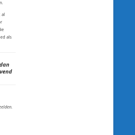
n.
 al
or
die
ed als
 dan
ijvend
eelden.