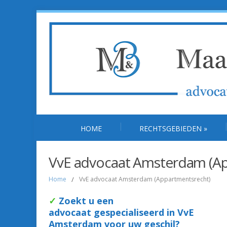
HOME
RECHTSGEBIEDEN
»
VvE advocaat Amsterdam (Ap
Home
/
VvE advocaat Amsterdam (Appartmentsrecht)
✓
Zoekt u een
advocaat gespecialise
erd i
n VvE
Amsterdam voor uw geschil?