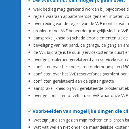
✓
Uw VvE conflict kan mogelijk gaan over:
welk bedrag mag gerekend worden bij bijvoorbeel
regels waaraan appartementseigenaren moeten v
overtreding van de regels van de VvE (conflict van
probleem met VvE beheerder (mogelijk slechte VvE
aansprakelijkheid bij schade door elementen uit de
beveiliging van het pand, de garage, de gang en a
de VvE bijdrage is te duur (servicekosten te duur) 
overige problemen gerelateerd aan servicekosten /
conflicten over het meerjaren onderhoudsplan (
MJ
conflicten over het VvE reservefonds (verplicht per 
conflicten gerelateerd aan de splitsingsacte
aansprakelijkheid bij VvE gerelateerde problematiek
overige conflicten of zelfs ruzie VvE waar onze V
✓
Voorbeelden van mogelijke dingen die cli
Wat zijn juridisch gezien mijn rechten en plichten b
Wat valt wel en niet onder de maandelijkse kosten