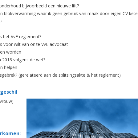
 onderhoud bijvoorbeeld een nieuwe lift?
en blokverwarming waar ik geen gebruik van maak door eigen CV kete
n?
ns het VvE reglement?
es voor wilt van onze VvE advocaat
ten worden
in 2018 volgens de wet?
an helpen
gebrek? (gerelateerd aan de splitsingsakte & het reglement)
 geschil
rvrouw)
orkomen: