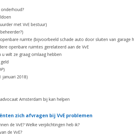
d onderhoud?
oldoen
 huurder met VvE bestuur)
 beheerder?)
 openbare ruimte (bijvoorbeeld schade auto door sluiten van garage 
ndere openbare ruimtes gerelateerd aan de VvE
en u wilt ze graag omlaag hebben
 geld
OP
)
1 januari 2018)
vE advocaat Amsterdam bij kan helpen
ënten zich afvragen bij VvE problemen
innen de VvE? Welke verplichtingen heb ik?
 van de VvE?