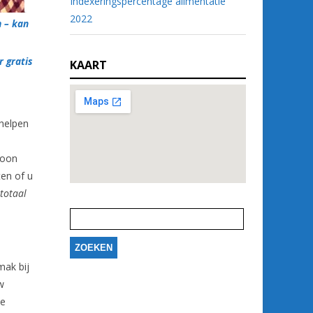
Indexeringspercentage alimentatie
2022
 – kan
r gratis
KAART
 helpen
soon
ten of u
totaal
Zoeken
naar:
mak bij
w
de