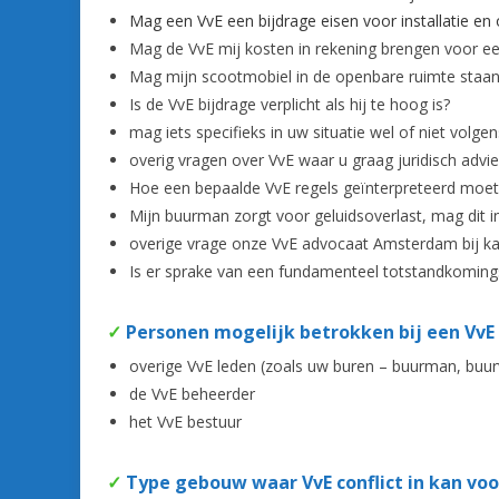
Mag een VvE een bijdrage eisen voor installatie en
Mag de VvE mij kosten in rekening brengen voor e
Mag mijn scootmobiel in de openbare ruimte staa
Is de VvE bijdrage verplicht als hij te hoog is?
mag iets specifieks in uw situatie wel of niet volge
overig vragen over VvE waar u graag juridisch advi
Hoe een bepaalde VvE regels geïnterpreteerd moe
Mijn buurman zorgt voor geluidsoverlast, mag dit 
overige vrage onze VvE advocaat Amsterdam bij k
Is er sprake van een fundamenteel totstandkomings
✓
Personen mogelijk betrokken bij een VvE
overige VvE leden (zoals uw buren – buurman, buu
de VvE beheerder
het VvE bestuur
✓
Type gebouw waar VvE conflict in kan vo