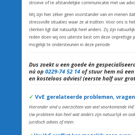
stroeve of te afstandelijke communicatie met uw advoc
Wij zijn hier zéker geen voorstander van en menen dat
stressvolle situaties waar ze al inzitten. Voor ons is
cliënten ligt dat natuurlijk heel anders. Zij zijn natu
reden doen wij ons uiterste best om deze onprettige pe
mogelijk te ondersteunen in deze periode
Dus zoekt u een goede én gespecialisee
nú op
0229-74 52 14
o
f stuur hem nú een
en kosteloos advies! (eerste half uur grat
✓
VvE
gerelateerde problemen, vrage
Hieronder vind u overzichten van veel voorkomende VvE 
Uw probleem kan heel wat anders zijn natuurlijk en ook
juridisch advies of meer.