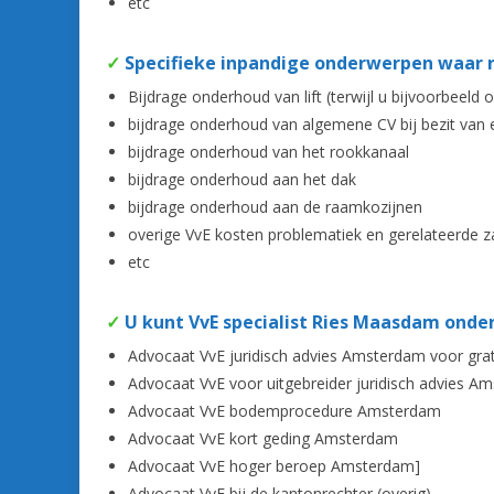
etc
✓
Specifieke inpandige onderwerpen waar r
Bijdrage onderhoud van lift (terwijl u bijvoorbeel
bijdrage onderhoud van algemene CV bij bezit van 
bijdrage onderhoud van het rookkanaal
bijdrage onderhoud aan het dak
bijdrage onderhoud aan de raamkozijnen
overige VvE kosten problematiek en gerelateerde 
etc
✓
U kunt VvE specialist Ries Maasdam onder
Advocaat VvE juridisch advies Amsterdam voor grati
Advocaat VvE voor uitgebreider juridisch advies A
Advocaat VvE bodemprocedure Amsterdam
Advocaat VvE kort geding Amsterdam
Advocaat VvE hoger beroep Amsterdam]
Advocaat VvE bij de kantonrechter (overig)