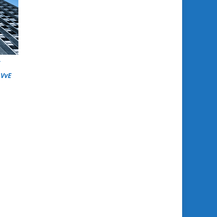
t
 VvE