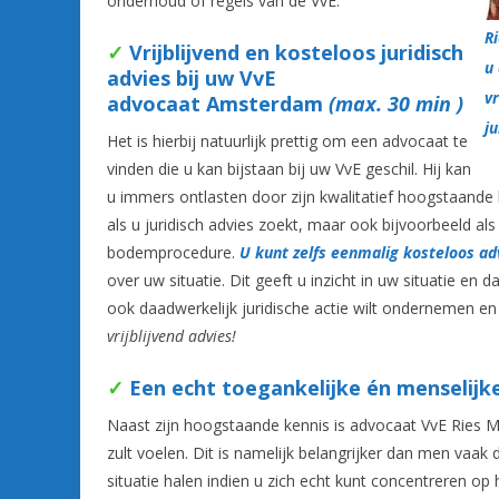
onderhoud of regels van de VvE.
R
✓
Vrijblijvend en kosteloos juridisch
u
advies bij uw VvE
vr
advocaat Amsterdam
(max. 30 min )
ju
Het is hierbij natuurlijk prettig om een advocaat te
vinden die u kan bijstaan bij uw VvE geschil. Hij kan
u immers ontlasten door zijn kwalitatief hoogstaande 
als u juridisch advies zoekt, maar ook bijvoorbeeld al
bodemprocedure.
U kunt zelfs eenmalig kosteloos ad
over uw situatie. Dit geeft u inzicht in uw situatie en d
ook daadwerkelijk juridische actie wilt ondernemen en
vrijblijvend advies!
✓
Een echt toegankelijke én menselijk
Naast zijn hoogstaande kennis is advocaat VvE Rie
zult voelen. Dit is namelijk belangrijker dan men vaa
situatie halen indien u zich echt kunt concentreren op