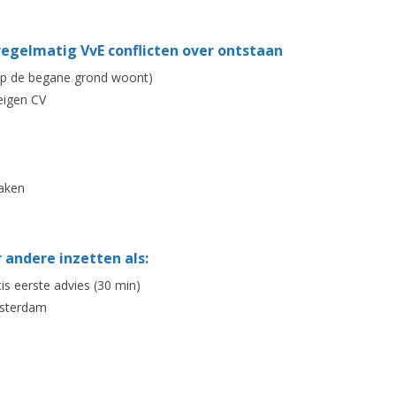
egelmatig VvE conflicten over ontstaan
d op de begane grond woont)
eigen CV
zaken
 andere inzetten als:
s eerste advies (30 min)
msterdam