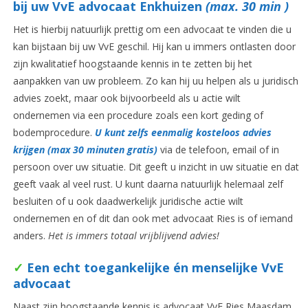
bij uw VvE advocaat Enkhuizen
(max. 30 min )
Het is hierbij natuurlijk prettig om een advocaat te vinden die u
kan bijstaan bij uw VvE geschil. Hij kan u immers ontlasten door
zijn kwalitatief hoogstaande kennis in te zetten bij het
aanpakken van uw probleem. Zo kan hij uu helpen als u juridisch
advies zoekt, maar ook bijvoorbeeld als u actie wilt
ondernemen via een procedure zoals een kort geding of
bodemprocedure.
U kunt zelfs eenmalig kosteloos advies
krijgen (max 30 minuten gratis)
via de telefoon, email of in
persoon over uw situatie. Dit geeft u inzicht in uw situatie en dat
geeft vaak al veel rust. U kunt daarna natuurlijk helemaal zelf
besluiten of u ook daadwerkelijk juridische actie wilt
ondernemen en of dit dan ook met advocaat Ries is of iemand
anders.
Het is immers totaal vrijblijvend advies!
✓
Een echt toegankelijke én menselijke VvE
advocaat
Naast zijn hoogstaande kennis is advocaat VvE Ries Maasdam