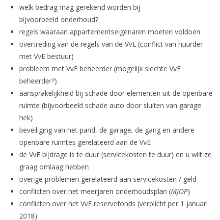
welk bedrag mag gerekend worden bij
bijvoorbeeld onderhoud?
regels waaraan appartementseigenaren moeten voldoen
overtreding van de regels van de VvE (conflict van huurder
met VvE bestuur)
probleem met VvE beheerder (mogelijk slechte VvE
beheerder?)
aansprakelijkheid bij schade door elementen uit de openbare
ruimte (bijvoorbeeld schade auto door sluiten van garage
hek)
beveiliging van het pand, de garage, de gang en andere
openbare ruimtes gerelateerd aan de VvE
de VvE bijdrage is te duur (servicekosten te duur) en u wilt ze
graag omlaag hebben
overige problemen gerelateerd aan servicekosten / geld
conflicten over het meerjaren onderhoudsplan (
MJOP
)
conflicten over het VvE reservefonds (verplicht per 1 januari
2018)