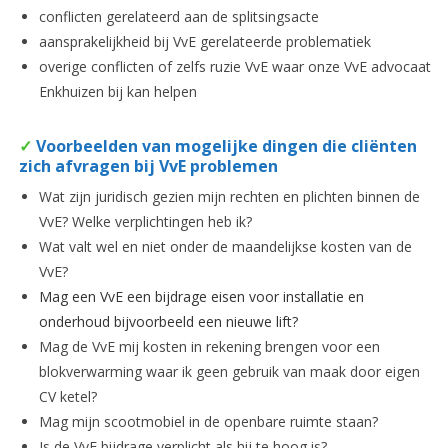
conflicten gerelateerd aan de splitsingsacte
aansprakelijkheid bij VvE gerelateerde problematiek
overige conflicten of zelfs ruzie VvE waar onze VvE advocaat
Enkhuizen bij kan helpen
✓
Voorbeelden van mogelijke dingen die cliënten
zich afvragen bij VvE problemen
Wat zijn juridisch gezien mijn rechten en plichten binnen de
VvE? Welke verplichtingen heb ik?
Wat valt wel en niet onder de maandelijkse kosten van de
VvE?
Mag een VvE een bijdrage eisen voor installatie en
onderhoud bijvoorbeeld een nieuwe lift?
Mag de VvE mij kosten in rekening brengen voor een
blokverwarming waar ik geen gebruik van maak door eigen
CV ketel?
Mag mijn scootmobiel in de openbare ruimte staan?
Is de VvE bijdrage verplicht als hij te hoog is?