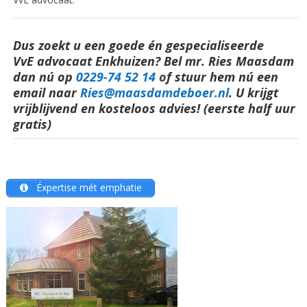
Dus zoekt u een goede én gespecialiseerde
VvE advocaat Enkhuizen? Bel mr. Ries Maasdam
dan nú op
0229-74 52 14
o
f stuur hem nú een
email naar
Ries@maasdamdeboer.nl
.
U krijgt
vrijblijvend en kosteloos advies! (eerste half uur
gratis)
Éxpertise mét emphatie