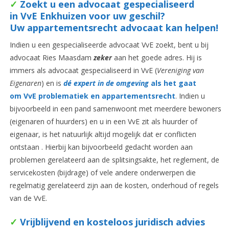
✓
Zoekt u een advocaat gespecialise
erd
i
n VvE Enkhuizen voor uw geschil?
Uw appartementsrecht advocaat kan helpen!
Indien u een gespecialiseerde advocaat VvE zoekt, bent u bij
advocaat Ries Maasdam
zeker
aan het goede adres. Hij is
immers als advocaat gespecialiseerd in VvE (
Vereniging van
Eigenaren
) en is
dé expert in de omgeving
als het gaat
om VvE problematiek en
appartementsrecht
. Indien u
bijvoorbeeld in een pand samenwoont met meerdere bewoners
(eigenaren of huurders) en u in een VvE zit als huurder of
eigenaar, is het natuurlijk altijd mogelijk dat er conflicten
ontstaan . Hierbij kan bijvoorbeeld gedacht worden aan
problemen gerelateerd aan de splitsingsakte, het reglement, de
servicekosten (bijdrage) of vele andere onderwerpen die
regelmatig gerelateerd zijn aan de kosten, onderhoud of regels
van de VvE.
✓
Vrijblijvend en kosteloos juridisch advies