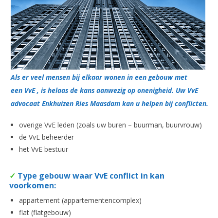
Als er veel mensen bij elkaar wonen in een gebouw met
een VvE , is helaas de kans aanwezig op onenigheid. Uw VvE
advocaat Enkhuizen Ries Maasdam kan u helpen bij conflicten.
overige VvE leden (zoals uw buren – buurman, buurvrouw)
de VvE beheerder
het VvE bestuur
✓
Type gebouw waar VvE conflict in kan
voorkomen:
appartement (appartementencomplex)
flat (flatgebouw)