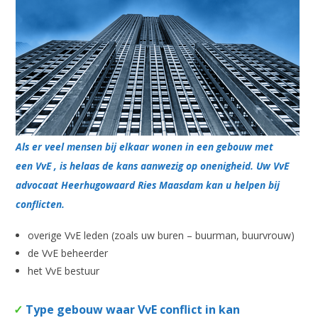
Als er veel mensen bij elkaar wonen in een gebouw met
een VvE , is helaas de kans aanwezig op onenigheid. Uw VvE
advocaat Heerhugowaard Ries Maasdam kan u helpen bij
conflicten.
overige VvE leden (zoals uw buren – buurman, buurvrouw)
de VvE beheerder
het VvE bestuur
✓
Type gebouw waar VvE conflict in kan