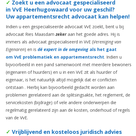
✓
Zoekt u een advocaat gespecialise
erd
i
n VvE Heerhugowaard voor uw geschil?
Uw appartementsrecht advocaat kan helpen!
Indien u een gespecialiseerde advocaat VvE zoekt, bent u bij
advocaat Ries Maasdam
zeker
aan het goede adres. Hij is
immers als advocaat gespecialiseerd in VvE (
Vereniging van
Eigenaren
) en is
dé expert in de omgeving
als het gaat
om VvE problematiek en
appartementsrecht
. Indien u
bijvoorbeeld in een pand samenwoont met meerdere bewoners
(eigenaren of huurders) en u in een VvE zit als huurder of
eigenaar, is het natuurlijk altijd mogelijk dat er conflicten
ontstaan . Hierbij kan bijvoorbeeld gedacht worden aan
problemen gerelateerd aan de splitsingsakte, het reglement, de
servicekosten (bijdrage) of vele andere onderwerpen die
regelmatig gerelateerd zijn aan de kosten, onderhoud of regels
van de VvE.
✓
Vrijblijvend en kosteloos juridisch advies