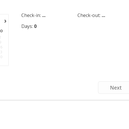
Check-in:
...
Check-out:
...
›
Days:
0
ZO
2
9
16
23
30
Next