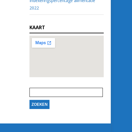
Indexeringspercentage alimentatie
2022
KAART
Zoeken
naar: