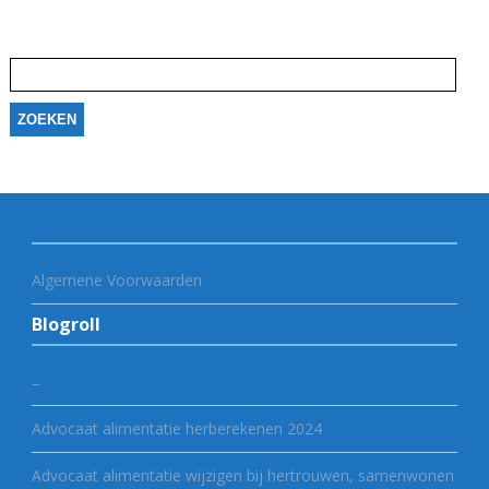
Zoeken
naar:
Algemene Voorwaarden
Blogroll
–
Advocaat alimentatie herberekenen 2024
Advocaat alimentatie wijzigen bij hertrouwen, samenwonen