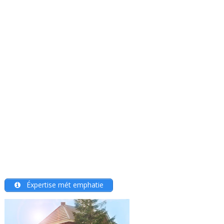
Éxpertise mét emphatie