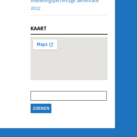
Indexeringspercentage alimentatie
2022
KAART
Zoeken
naar: