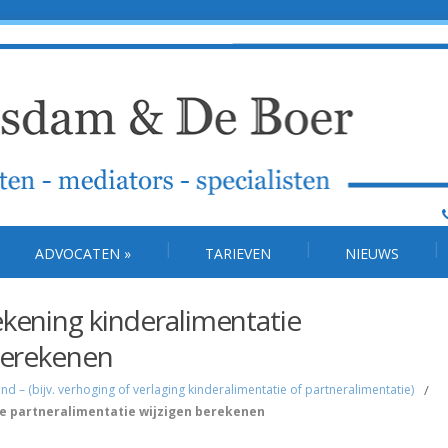
ADVOCATEN
»
TARIEVEN
NIEUWS
kening kinderalimentatie
berekenen
 – (bijv. verhoging of verlaging kinderalimentatie of partneralimentatie)
/
e partneralimentatie wijzigen berekenen