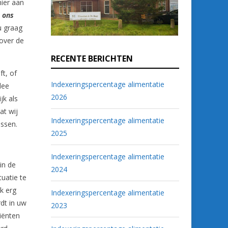
ier aan
 ons
u graag
 over de
RECENTE BERICHTEN
ft, of
Indexeringspercentage alimentatie
dee
2026
jk als
at wij
Indexeringspercentage alimentatie
ossen.
2025
Indexeringspercentage alimentatie
in de
2024
uatie te
k erg
Indexeringspercentage alimentatie
dt in uw
2023
liënten