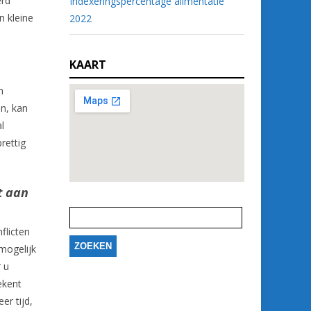
erd
Indexeringspercentage alimentatie
n kleine
2022
KAART
m
n, kan
l
rettig
t aan
Zoeken
naar:
flicten
mogelijk
 u
ekent
er tijd,