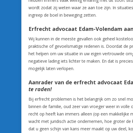
hebben immers vaak weinig ervaring met dit soort situ
wordt zodat zij weten waar ze aan toe zijn. In situatie
ingreep de boel in beweging zetten.
Erfrecht advocaat Edam-Volendam aan
Wij kunnen in de meeste gevallen ook geheel kosteloos b
praktische of gevoelsmatige redenen is. Doordat de p
het helpen om uw situatie in uw eigen vertrouwde om
negatieve lading iets lichter te maken. En dat is precie
mogelijk laten verlopen.
Aanrader van de erfrecht advocaat E
te raden!
Bij erfrecht problemen is het belangrijk om zo snel mog
binnen de familie, oud zeer van vroeger weer in voll
recht op heeft kan immers alleen (op een makkelijke m
wacht met juridisch actie ondernemen, hoe groter de ka
dat u geen schijn van kans meer maakt op uw deel, kos