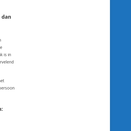
 dan
m
he
 is in
ervelend
het
 persoon
m: