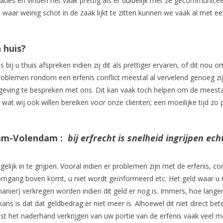
aties en vinden het vaak prettig als er duidelijk met ze gecommunice
s waar weinig schot in de zaak lijkt te zitten kunnen we vaak al met ee
 huis?
ij u thuis afspreken indien zij dit als prettiger ervaren, of dit nou o
roblemen rondom een erfenis conflict meestal al vervelend genoeg zij
geving te bespreken met ons. Dit kan vaak toch helpen om de meesta
s wat wij ook willen bereiken voor onze cliënten; een moeilijke tijd zo p
dam-Volendam :
bij erfrecht is snelheid ingrijpen ech
elijk in te grijpen. Vooral indien er problemen zijn met de erfenis, con
e omgang boven komt, u niet wordt geïnformeerd etc. Het geld waar u 
anier) verkregen worden indien dit geld er nog is. Immers, hoe langer
ns is dat dat geldbedrag er niet meer is. Alhoewel dit niet direct bet
t het naderhand verkrijgen van uw portie van de erfenis vaak veel me