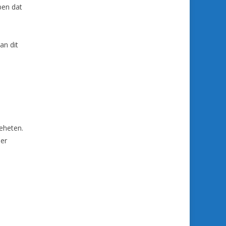
ben dat
an dit
geheten.
der