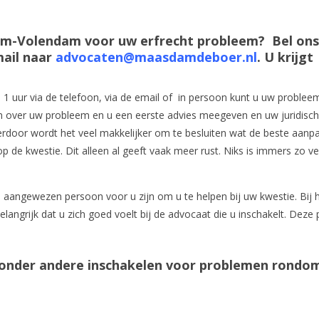
am-Volendam voor uw erfrecht probleem? Bel ons
mail naar
advocaten@maasdamdeboer.nl
. U krijgt
l 1 uur via de telefoon, via de email of in persoon kunt u uw problee
ken over uw probleem en u een eerste advies meegeven en uw juridisc
rdoor wordt het veel makkelijker om te besluiten wat de beste aanpak
 op de kwestie. Dit alleen al geeft vaak meer rust. Niks is immers zo v
de aangewezen persoon voor u zijn om u te helpen bij uw kwestie. Bij 
langrijk dat u zich goed voelt bij de advocaat die u inschakelt. Deze
s onder andere inschakelen voor problemen rondo