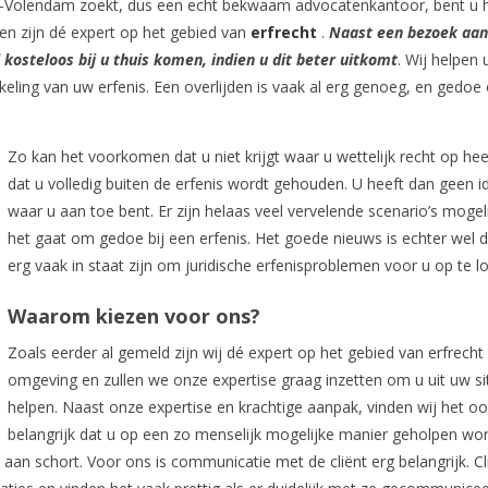
m-Volendam zoekt, dus een echt bekwaam advocatenkantoor, bent u h
n zijn dé expert op het gebied van
erfrecht
.
Naast een bezoek aan
kosteloos bij u thuis komen, indien u dit beter uitkomt
. Wij helpen 
keling van uw erfenis. Een overlijden is vaak al erg genoeg, en gedoe
Zo kan het voorkomen dat u niet krijgt waar u wettelijk recht op hee
dat u volledig buiten de erfenis wordt gehouden. U heeft dan geen i
waar u aan toe bent. Er zijn helaas veel vervelende scenario’s mogeli
het gaat om gedoe bij een erfenis. Het goede nieuws is echter wel d
erg vaak in staat zijn om juridische erfenisproblemen voor u op te l
Waarom kiezen voor ons?
Zoals eerder al gemeld zijn wij dé expert op het gebied van erfrecht 
omgeving en zullen we onze expertise graag inzetten om u uit uw sit
helpen. Naast onze expertise en krachtige aanpak, vinden wij het oo
belangrijk dat u op een zo menselijk mogelijke manier geholpen wor
s aan schort. Voor ons is communicatie met de cliënt erg belangrijk. C