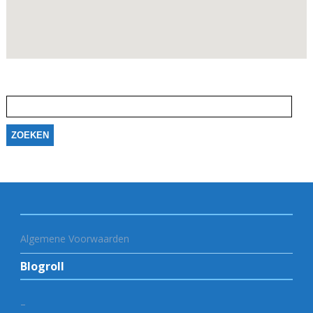
Zoeken
naar:
Algemene Voorwaarden
Blogroll
–