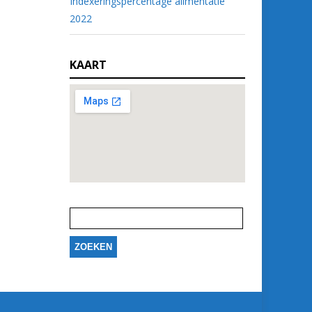
Indexeringspercentage alimentatie
2022
KAART
Zoeken
naar: