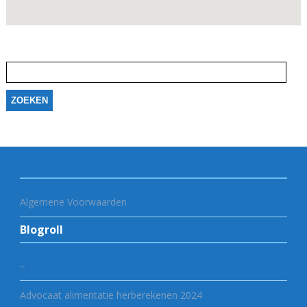
Zoeken
naar:
Algemene Voorwaarden
Blogroll
–
Advocaat alimentatie herberekenen 2024