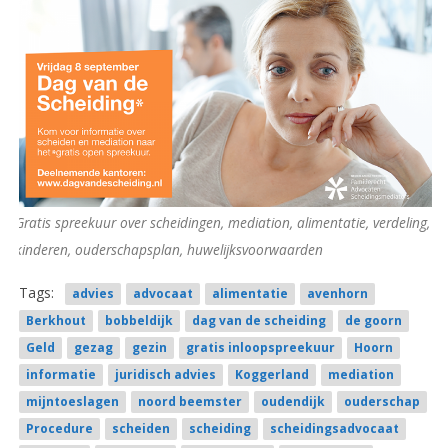
Gratis spreekuur over scheidingen, mediation, alimentatie, verdeling,
kinderen, ouderschapsplan, huwelijksvoorwaarden
Tags:
advies
advocaat
alimentatie
avenhorn
Berkhout
bobbeldijk
dag van de scheiding
de goorn
Geld
gezag
gezin
gratis inloopspreekuur
Hoorn
informatie
juridisch advies
Koggerland
mediation
mijntoeslagen
noord beemster
oudendijk
ouderschap
Procedure
scheiden
scheiding
scheidingsadvocaat