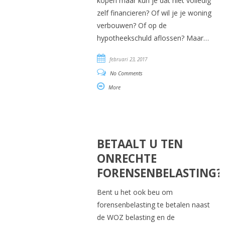
kopen maar kun je dat niet volledig
zelf financieren? Of wil je je woning
verbouwen? Of op de
hypotheekschuld aflossen? Maar…
februari 23, 2017
No Comments
More
BETAALT U TEN
ONRECHTE
FORENSENBELASTING?
Bent u het ook beu om
forensenbelasting te betalen naast
de WOZ belasting en de