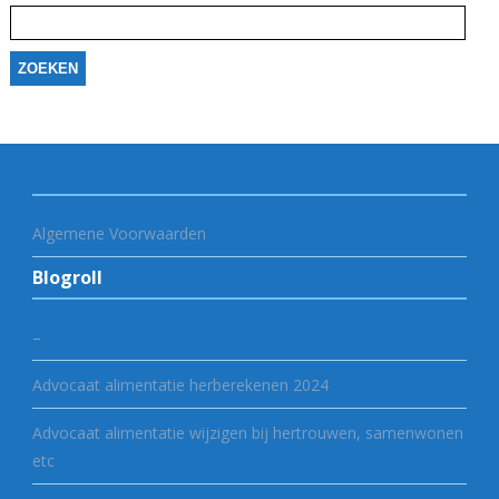
naar:
Algemene Voorwaarden
Blogroll
–
Advocaat alimentatie herberekenen 2024
Advocaat alimentatie wijzigen bij hertrouwen, samenwonen
etc