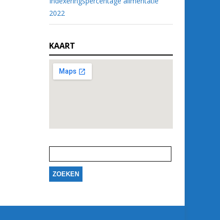
Indexeringspercentage alimentatie
2022
KAART
Zoeken
naar: