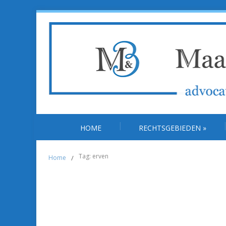
HOME
RECHTSGEBIEDEN
»
Tag: erven
Home
/