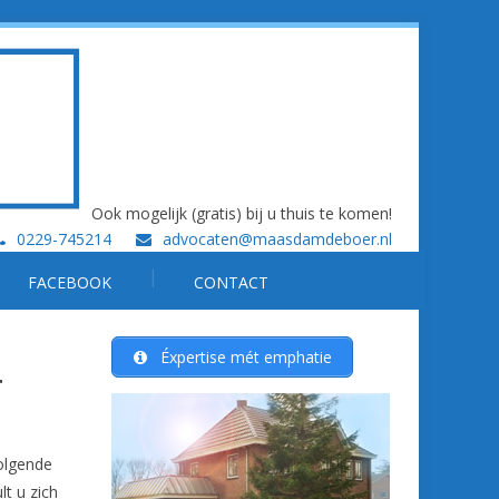
Ook mogelijk (gratis) bij u thuis te komen!
0229-745214
advocaten@maasdamdeboer.nl
FACEBOOK
CONTACT
Éxpertise mét emphatie
T
olgende
lt u zich