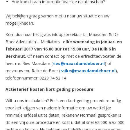
Hoe kom ik aan informatie over de nalatenschap?
Wij bekijken graag samen met u naar uw situatie en uw
mogelijkheden.
Kom dus naar het gratis inloopspreekuur bij Maasdam & De
Boer Advocaten – Mediators:
elke woensdag in januari en
februari 2017 van 16.00 uur tot 19.00 uur,
De Hulk 6 in
Berkhout.
Of neem contact op met de erfrechtadvocaten de
heer mr. Ries Maasdam (
ries@maasdamdeboer.nl
) of
mevrouw mr. Raike de Boer (
raike@maasdamdeboer.nl
),
telefoonnummer: 0229 74 52 14
Actietarief kosten kort geding procedure
Wilt u ons inschakelen? En is een kort geding procedure nodig
voor het krijgen van nadere informatie om uw wettelijke
minimale erfdeel uit te (laten) rekenen? Normaal gesproken is
dit een vrij dure procedure en kost u dat al snel €2.000 à €3.000
ex btw en kosten. Nu hebben we tijdelijk voor deze procedure