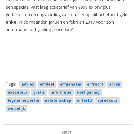
een speciaal vast laag actietarief van €999 ex btw plus
griffiekosten en dagvaardingskosten. Let op: dit actietarief geldt
enkel
in de maanden januari en februari 2017 voor zo’n
“informatie-kort-geding-procedure”.
Tags:
advies
erfdeel
erfgenaam
erfrecht
erven
executeur
gratis
informatie
kort geding
legitieme portie
nalatenschap
onterfd
spreekuur
wettelijk
NEXT