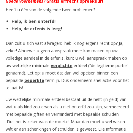
Goede voornemens?
Gratis erfrecht spreekuur!
Heeft u één van de volgende twee problemen?
Help, ik ben onterfd!
Help, de erfenis is leeg!
Dan zult u zich vast afvragen: heb ik nog ergens recht op? Ja,
zeker! Alhoewel u geen aanspraak meer kan maken op uw
volledige aandeel in de erfenis, kunt u
wél
aanspraak maken op
uw wettelijke minimale
verplichte
erfdeel (“de legitieme portie”
genaamd). Let op: u moet dat dan wel opeisen
binnen
een
bepaalde
beperkte
termijn. Dus onderneem snel actie voor het
te laat is!
Uw wettelijke minimale erfdeel bestaat uit de helft (in geld) van
wat u als kind zou erven als u niet onterfd zou zijn, vermeerderd
met bepaalde giften en verminderd met bepaalde schulden.
Dus het is zeker vaak de moeite! Maar dan moet u wel weten
wát er aan schenkingen of schulden is geweest. Die informatie