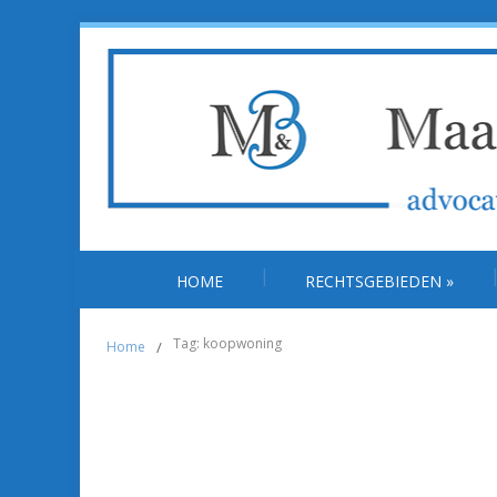
HOME
RECHTSGEBIEDEN
»
Tag: koopwoning
Home
/