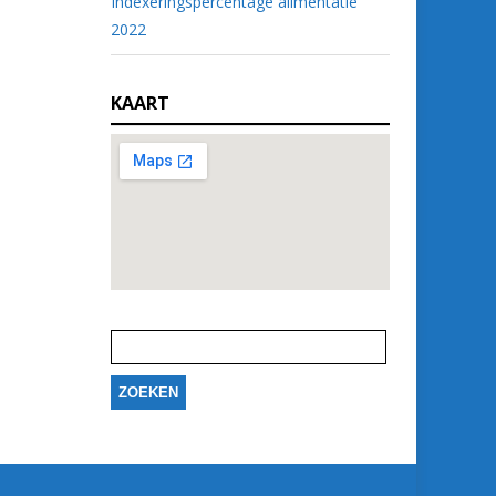
Indexeringspercentage alimentatie
2022
KAART
Zoeken
naar: