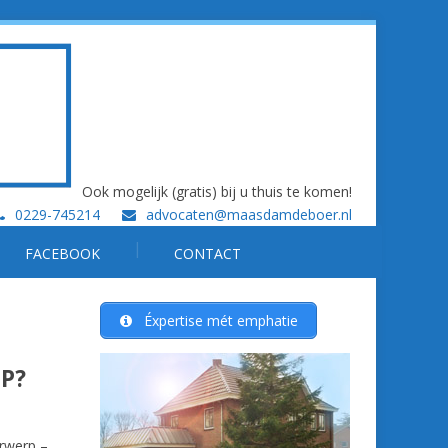
Ook mogelijk (gratis) bij u thuis te komen!
0229-745214
advocaten@maasdamdeboer.nl
FACEBOOK
CONTACT
Éxpertise mét emphatie
OP?
erwerp –