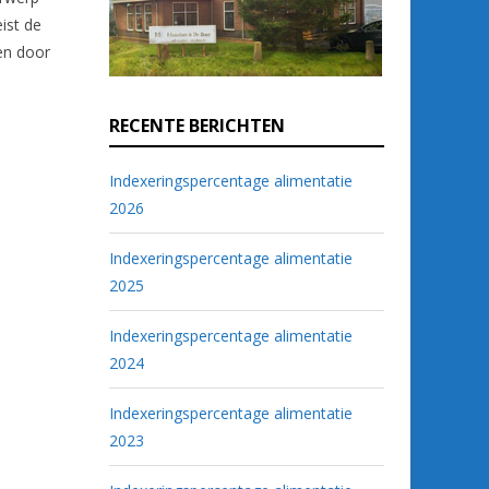
ist de
ten door
RECENTE BERICHTEN
Indexeringspercentage alimentatie
2026
Indexeringspercentage alimentatie
2025
Indexeringspercentage alimentatie
2024
Indexeringspercentage alimentatie
2023