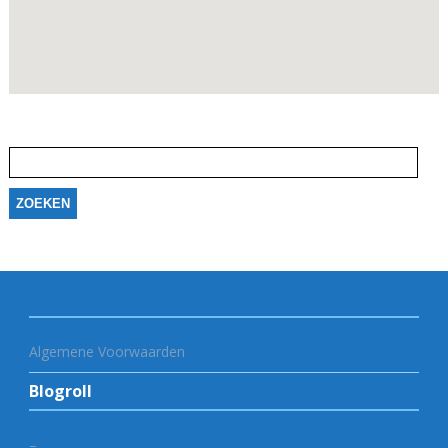
Zoeken
naar:
Algemene Voorwaarden
Blogroll
–