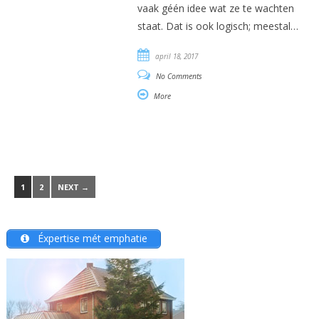
vaak géén idee wat ze te wachten
staat. Dat is ook logisch; meestal…
april 18, 2017
No Comments
More
1
2
NEXT →
Éxpertise mét emphatie