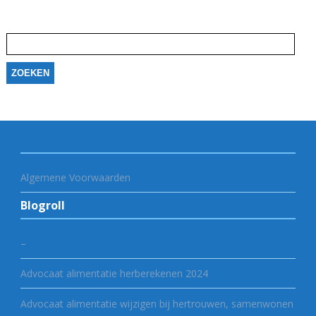
Zoeken
naar:
Algemene Voorwaarden
Blogroll
–
Advocaat alimentatie herberekenen 2024
Advocaat alimentatie wijzigen bij hertrouwen, samenwonen