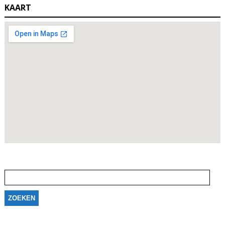
KAART
Zoeken
naar: