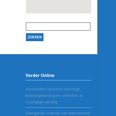
Zoeken
naar:
Verder Online
Gescheiden? Voorkom een hoge
belastingrekening en controleer je
voorlopige aanslag
Dwingende controle: van wetsvoorstel