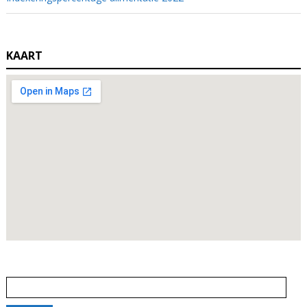
KAART
Zoeken
naar: