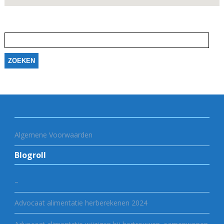
Zoeken
naar:
Algemene Voorwaarden
Blogroll
–
Advocaat alimentatie herberekenen 2024