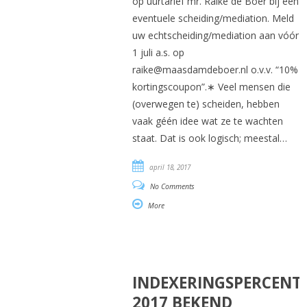
op uurtarief mr. Raike de Boer bij een
eventuele scheiding/mediation. Meld
uw echtscheiding/mediation aan vóór
1 juli a.s. op
raike@maasdamdeboer.nl o.v.v. “10%
kortingscoupon”.∗ Veel mensen die
(overwegen te) scheiden, hebben
vaak géén idee wat ze te wachten
staat. Dat is ook logisch; meestal…
april 18, 2017
No Comments
More
INDEXERINGSPERCENT
2017 BEKEND