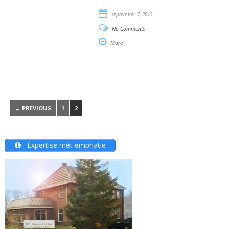
september 7, 2015
No Comments
More
← PREVIOUS
1
2
Éxpertise mét emphatie